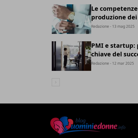
Le competenze s
produzione dei 
Redazione
- 13 mag 2025
PMI e startup: 
chiave del succ
Redazione
- 12 mar 2025
Articolo Successivo