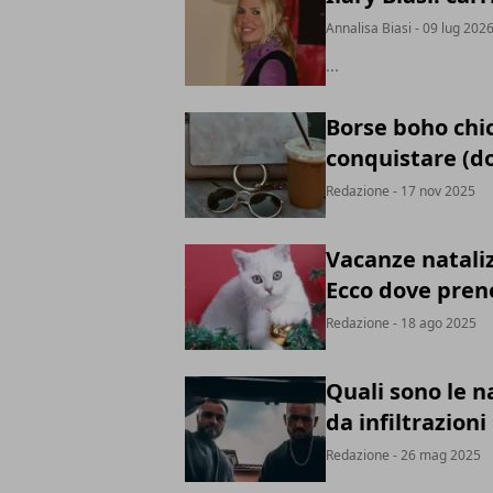
Annalisa Biasi
- 09 lug 202
...
Borse boho chic
conquistare (do
Redazione
- 17 nov 2025
Vacanze nataliz
Ecco dove pren
Redazione
- 18 ago 2025
Quali sono le 
da infiltrazion
Redazione
- 26 mag 2025