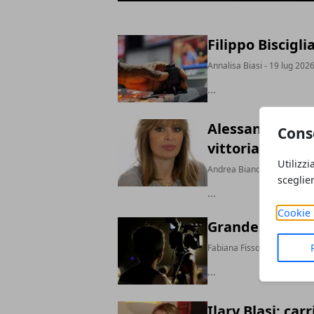
Filippo Biscigli
Annalisa Biasi
- 19 lug 202
...
Alessandra Muss
Cons
vittoria
Utilizzi
Andrea Bianchi
- 12 lug 20
sceglie
...
Cookie 
Grande Fratello
Fabiana Fissore
- 10 lug 20
...
Ilary Blasi: car