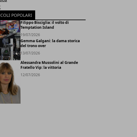
t
ICOLI POPOLARI
Filippo Bisciglia: il volto di
Temptation Island
19/07/2026
Gemma Galgani: la dama storica
del trono over
13/07/2026
Alessandra Mussolini al Grande
Fratello Vip: la vittoria
12/07/2026