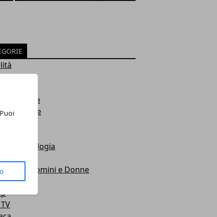
EGORIE
lità
na
i
ni e Donne
 e ambiente
 Puoi
e
e
za e tecnologia
ca
ipazioni Uomini e Donne
to
acoli
ip
 TV
aca