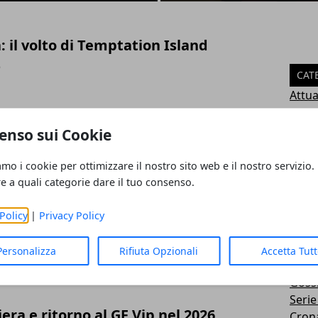
a: il volto di Temptation Island
6
CAT
Attua
Cuci
olini al Grande Fratello Vip: la
Ester
enso sui Cookie
Uomi
Casa
amo i cookie per ottimizzare il nostro sito web e il nostro servizio.
26
Hom
re a quali categorie dare il tuo consenso.
Salut
Scien
Policy
|
Privacy Policy
 Vip 2026: vincitore e momenti chiave
Musi
Antic
Personalizza
Rifiuta Opzionali
Accetta Tut
26
Spett
Goss
Serie
riera e ritorno al GF Vip nel 2026
Cron