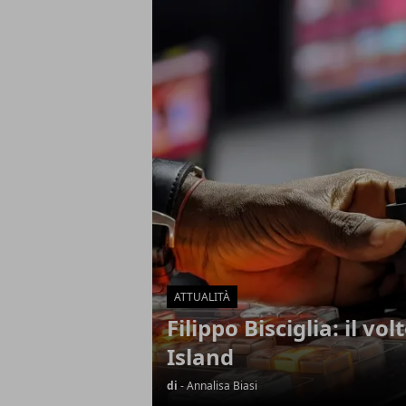
Articoli in Evidenza
ATTUALITÀ
Filippo Bisciglia: il vo
Island
di
- Annalisa Biasi