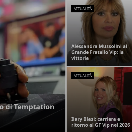
ATTUALITÀ
Alessandra Mussolini al
Grande Fratello Vip: la
vittoria
ATTUALITÀ
lto di Temptation
Ilary Blasi: carriera e
ritorno al GF Vip nel 2026