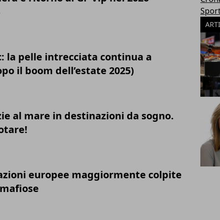
Spor
6
ART
: la pelle intrecciata continua a
po il boom dell’estate 2025)
ie al mare in destinazioni da sogno.
otare!
nazioni europee maggiormente colpite
i mafiose