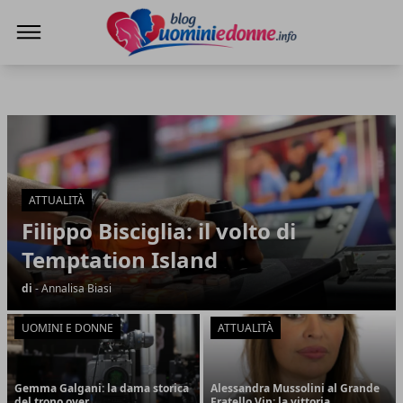
Blog Uomini e Donne
Blog Uomini e Donne
Articoli in Evidenza
ATTUALITÀ
Filippo Bisciglia: il volto di
Temptation Island
di
- Annalisa Biasi
UOMINI E DONNE
ATTUALITÀ
Gemma Galgani: la dama storica
Alessandra Mussolini al Grande
del trono over
Fratello Vip: la vittoria