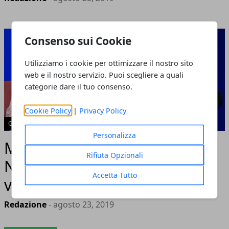
Consenso sui Cookie
Utilizziamo i cookie per ottimizzare il nostro sito
web e il nostro servizio. Puoi scegliere a quali
categorie dare il tuo consenso.
Cookie Policy
|
Privacy Policy
GOSSIP
Personalizza
Maurizio Costanzo difende
Rifiuta Opzionali
Nadia Toffa: "Dovete solo
Accetta Tutto
vergognarvi"
Redazione
- agosto 23, 2019