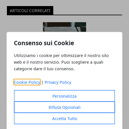
ARTICOLI CORRELATI
Consenso sui Cookie
Utilizziamo i cookie per ottimizzare il nostro sito
web e il nostro servizio. Puoi scegliere a quali
categorie dare il tuo consenso.
Borse boho chic: la pelle intrecciata
continua a conquistare (dopo il boom
Cookie Policy
|
Privacy Policy
dell’estate 2025)
Personalizza
17/11/2025
Rifiuta Opzionali
Accetta Tutto