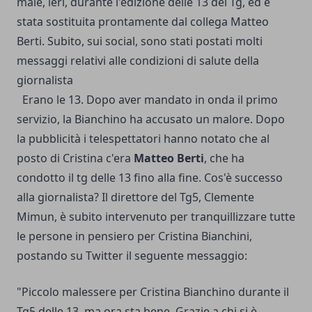
male, ieri, durante l'edizione delle 13 del Tg, ed è
stata sostituita prontamente dal collega Matteo
Berti. Subito, sui social, sono stati postati molti
messaggi relativi alle condizioni di salute della
giornalista
Erano le 13. Dopo aver mandato in onda il primo
servizio, la Bianchino ha accusato un malore. Dopo
la pubblicità i telespettatori hanno notato che al
posto di Cristina c'era
Matteo Berti
, che ha
condotto il tg delle 13 fino alla fine. Cos'è successo
alla giornalista? Il direttore del Tg5, Clemente
Mimun, è subito intervenuto per tranquillizzare tutte
le persone in pensiero per Cristina Bianchini,
postando su Twitter il seguente messaggio:
"Piccolo malessere per Cristina Bianchino durante il
Tg5 delle 13, ma ora sta bene. Grazie a chi si è