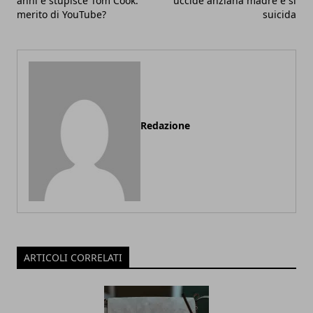
anni e stupisce Tom Cook:
uccide anziana madre e si
merito di YouTube?
suicida
Redazione
ARTICOLI CORRELATI