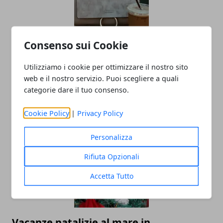
Consenso sui Cookie
Utilizziamo i cookie per ottimizzare il nostro sito
Borse boho chic: la pelle intrecciata
web e il nostro servizio. Puoi scegliere a quali
continua a conquistare (dopo il boom
categorie dare il tuo consenso.
dell’estate 2025)
Cookie Policy
|
Privacy Policy
17/11/2025
Personalizza
Rifiuta Opzionali
Accetta Tutto
Vacanze natalizie al mare in