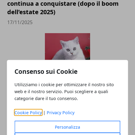
continua a conquistare (dopo il boom
dell’estate 2025)
17/11/2025
Consenso sui Cookie
Utilizziamo i cookie per ottimizzare il nostro sito
Vacanze natalizie al mare in
web e il nostro servizio. Puoi scegliere a quali
destinazioni da sogno. Ecco dove
categorie dare il tuo consenso.
prenotare!
Cookie Policy
|
Privacy Policy
18/08/2025
Personalizza