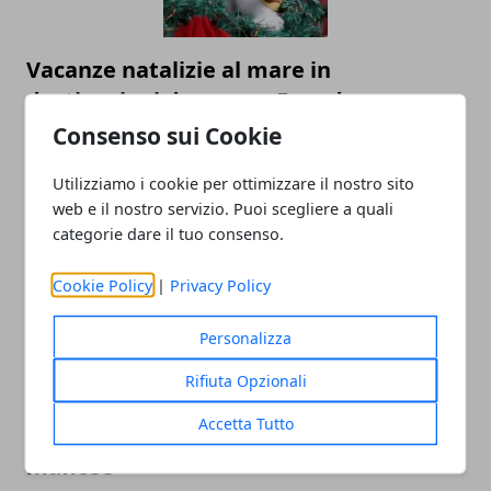
Vacanze natalizie al mare in
destinazioni da sogno. Ecco dove
prenotare!
Consenso sui Cookie
18/08/2025
Utilizziamo i cookie per ottimizzare il nostro sito
web e il nostro servizio. Puoi scegliere a quali
categorie dare il tuo consenso.
Cookie Policy
|
Privacy Policy
Personalizza
Rifiuta Opzionali
Quali sono le nazioni europee
Accetta Tutto
maggiormente colpite da infiltrazioni
mafiose