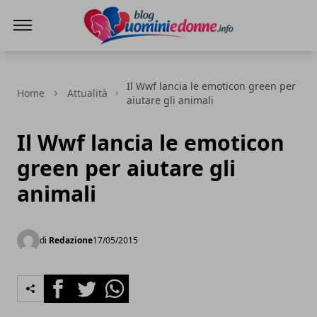
Blog Uomini e Donne
Il Wwf lancia le emoticon green per
Home
Attualità
aiutare gli animali
Il Wwf lancia le emoticon
green per aiutare gli
animali
di
Redazione
17/05/2015
Facebook
Twitter
Whatsapp