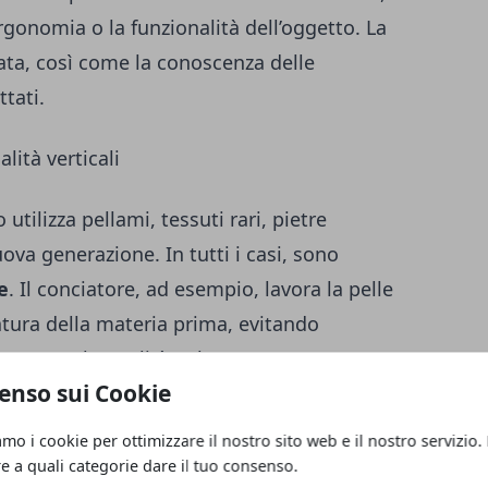
ergonomia o la funzionalità dell’oggetto. La
vata, così come la conoscenza delle
ttati.
lità verticali
o utilizza pellami, tessuti rari, pietre
uova generazione. In tutti i casi, sono
e
. Il conciatore, ad esempio, lavora la pelle
atura della materia prima, evitando
etterne la qualità nel tempo.
enso sui Cookie
pera una selezione accurata delle pietre,
amo i cookie per ottimizzare il nostro sito web e il nostro servizio.
purezza, taglio e saturazione del colore.
re a quali categorie dare il tuo consenso.