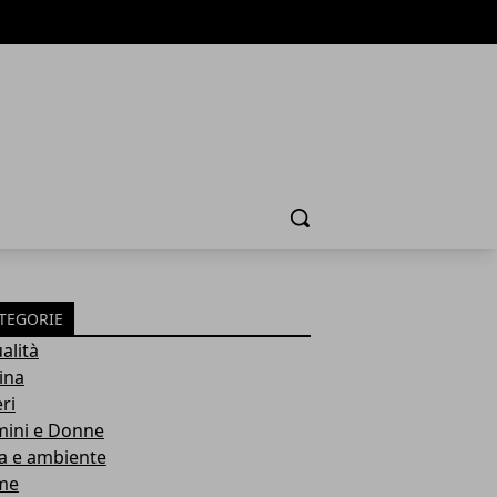
Cerca
TEGORIE
alità
ina
ri
ini e Donne
a e ambiente
me