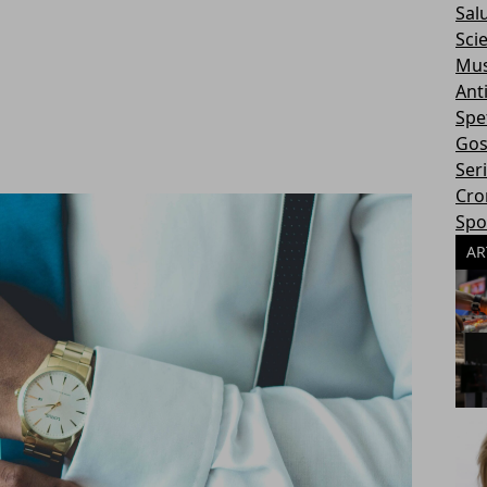
Sal
Sci
Mus
Ant
Spe
Gos
Ser
Cro
Spo
AR