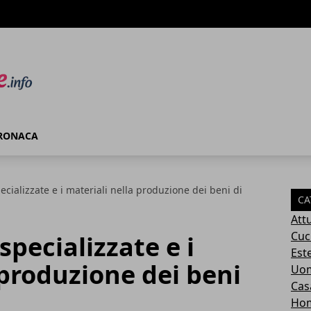
RONACA
cializzate e i materiali nella produzione dei beni di
CA
Attu
Cuc
pecializzate e i
Este
 produzione dei beni
Uom
Cas
Ho