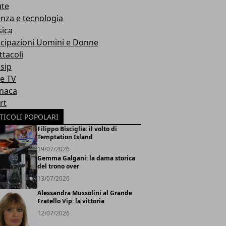
ute
enza e tecnologia
ica
icipazioni Uomini e Donne
ttacoli
sip
ie TV
naca
rt
TICOLI POPOLARI
Filippo Bisciglia: il volto di
Temptation Island
19/07/2026
Gemma Galgani: la dama storica
del trono over
13/07/2026
Alessandra Mussolini al Grande
Fratello Vip: la vittoria
12/07/2026