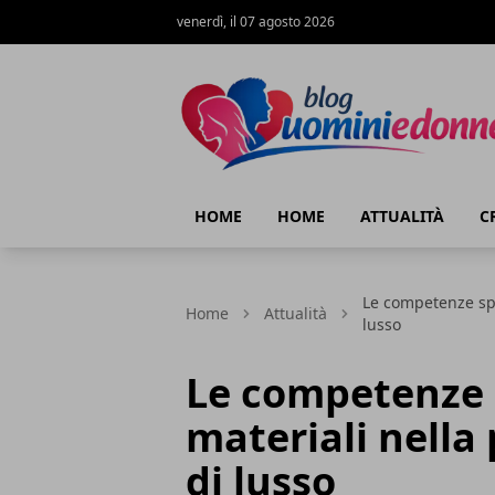
venerdì, il 07 agosto 2026
Blog Uomini e Donne
HOME
HOME
ATTUALITÀ
C
Le competenze spe
Home
Attualità
lusso
Le competenze s
materiali nella
di lusso