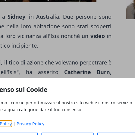
o a
Sidney
, in Australia. Due persone sono
e nella loro abitazione sono stati scoperti
a loro vicinanza all'Isis nonché un
video
in
tico incipiente.
, il tipo di azione che volevano perpetrare è
ll'Isis", ha asserito
Catherine Burn
,
el Nuovo Galles del Sud. I poliziotti hanno
enso sui Cookie
erse armi da taglio, come un machete e un
amo i cookie per ottimizzare il nostro sito web e il nostro servizio.
re a quali categorie dare il tuo consenso.
r della polizia, che ha raccolto in extremis
Policy
|
Privacy Policy
ioni
ed è intervenuta con un'operazione