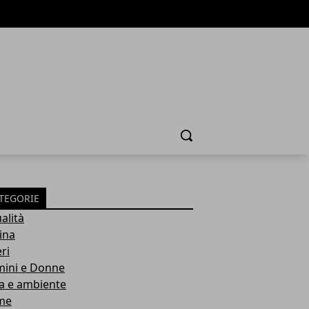
Cerca
TEGORIE
alità
ina
ri
ini e Donne
a e ambiente
me