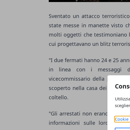
Sventato un attacco terroristic
state messe in manette visto ch
molti oggetti che testimoniano l
cui progettavano un blitz terroris
"I due fermati hanno 24 e 25 anni
in linea con i messaggi de
vicecommissario della polizia d
Cons
scoperto nella casa dei due div
coltello.
Utilizzi
sceglie
"Gli arrestati non erano nel rada
Cookie 
informazioni sulle loro
intenz