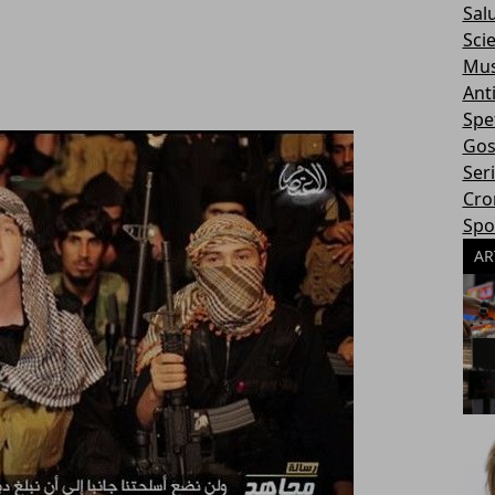
Sal
Sci
Mus
Ant
Spe
Gos
Ser
Cro
Spo
AR