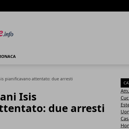
RONACA
Isis pianificavano attentato: due arresti
CA
Attu
ani Isis
Cuc
ttentato: due arresti
Este
Uom
Cas
Ho