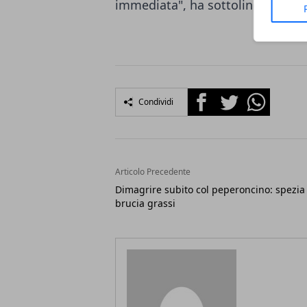
immediata", ha sottolineato Bur
Facebook
Twitter
Whatsapp
Condividi
Articolo Precedente
Dimagrire subito col peperoncino: spezia
brucia grassi