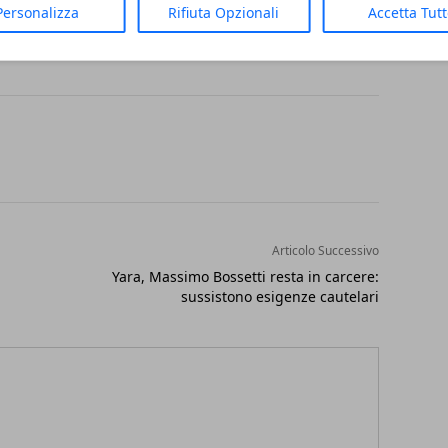
n.
Personalizza
Rifiuta Opzionali
Accetta Tut
Articolo Successivo
Yara, Massimo Bossetti resta in carcere:
sussistono esigenze cautelari