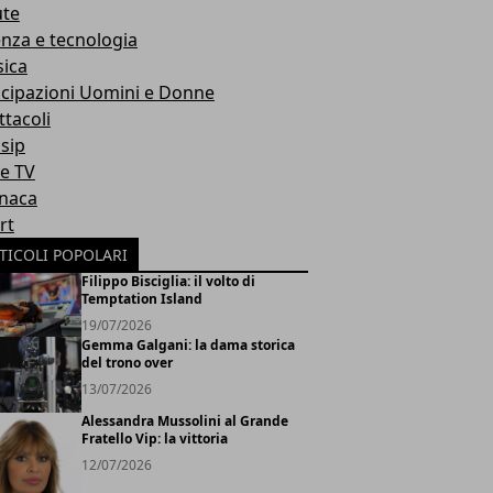
ute
enza e tecnologia
ica
icipazioni Uomini e Donne
ttacoli
sip
ie TV
naca
rt
TICOLI POPOLARI
Filippo Bisciglia: il volto di
Temptation Island
19/07/2026
Gemma Galgani: la dama storica
del trono over
13/07/2026
Alessandra Mussolini al Grande
Fratello Vip: la vittoria
12/07/2026