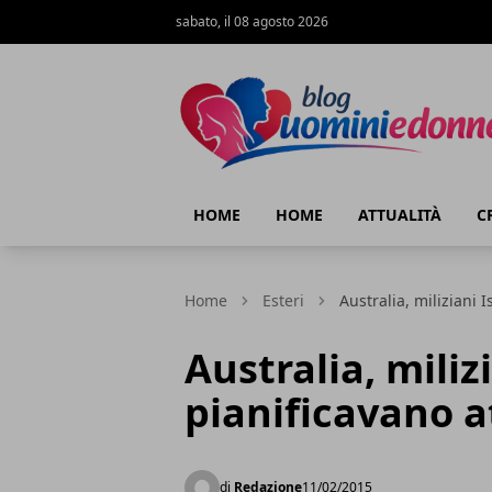
sabato, il 08 agosto 2026
Blog Uomini e Donne
HOME
HOME
ATTUALITÀ
C
Home
Esteri
Australia, miliziani 
Australia, milizi
pianificavano a
di
Redazione
11/02/2015