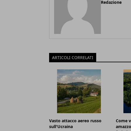
Redazione
ARTICOLI CORRELATI
Vasto attacco aereo russo
Come vi
sull'Ucraina
amazzon