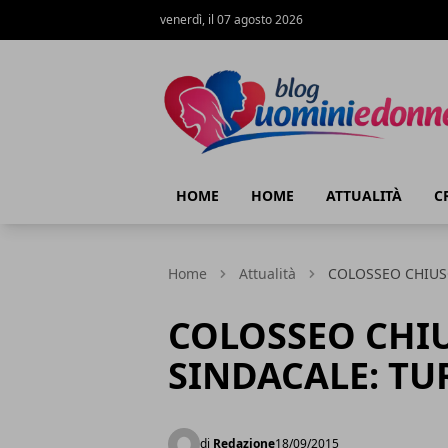
venerdì, il 07 agosto 2026
Blog Uomini e Donne
HOME
HOME
ATTUALITÀ
C
Home
Attualità
COLOSSEO CHIUSO
COLOSSEO CHI
SINDACALE: TU
di
Redazione
18/09/2015