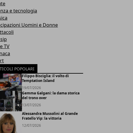
ute
enza e tecnologia
ica
icipazioni Uomini e Donne
ttacoli
sip
ie TV
naca
rt
TICOLI POPOLARI
Filippo Bisciglia: il volto di
Temptation Island
19/07/2026
Gemma Galgani: la dama storica
del trono over
13/07/2026
Alessandra Mussolini al Grande
Fratello Vip: la vittoria
12/07/2026