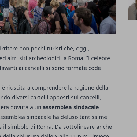
rritare non pochi turisti che, oggi,
d altri siti archeologici, a Roma. Il celebre
vanti ai cancelli si sono formate code
 è riuscita a comprendere la ragione della
endo diversi cartelli apposti sui cancelli,
era dovuta a un'
assemblea sindacale
.
ssemblea sindacale ha deluso tantissime
e il simbolo di Roma. Da sottolineare anche
a della chiusura dalle 8 alle 11 p.m., invece