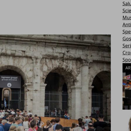
Sal
Sci
Mus
Ant
Spe
Gos
Ser
Cro
Spo
AR