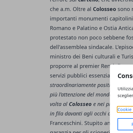
che a.m. Oltre al
Colosseo
sono r
importanti monumenti capitolini,
Romano e Palatino e Ostia Antica
protestato non poco sebbene fos
dell'assemblea sindacale. L'episo
ministro dei Beni culturali e Tur
proporre al premier Renzi di con
Cons
servizi pubblici essenziali.
"Propri
straordinariamente positivi, propr
Utilizzi
più l’attenzione del mondo sull’Ita
sceglie
volta al
Colosseo
e nei più importa
Cookie 
in fila davanti agli occhi di tutto i
Franceschini. Stupito anche
Robe
garanzia per gli scioperi:
"L’assem