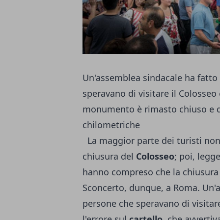
Un'assemblea sindacale ha fatto i
speravano di visitare il Colosseo e
monumento è rimasto chiuso e da
chilometriche
La maggior parte dei turisti non
chiusura del
Colosseo
; poi, legg
hanno compreso che la chiusura 
Sconcerto, dunque, a Roma. Un'a
persone che speravano di visitar
l'errore sul
cartello
, che avvertiv