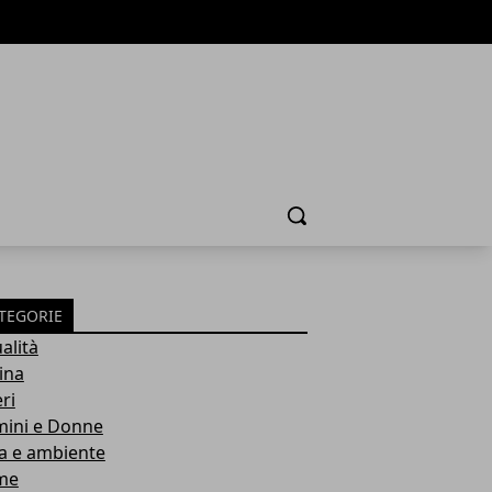
Cerca
TEGORIE
alità
ina
ri
ini e Donne
a e ambiente
me