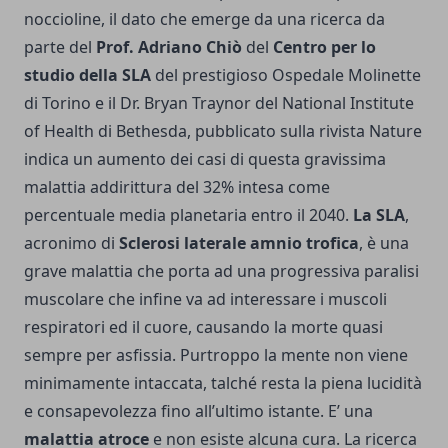
noccioline, il dato che emerge da una ricerca da
parte del
Prof.
Adriano Chiò
del
Centro per lo
studio della
SLA
del prestigioso Ospedale Molinette
di Torino e il Dr. Bryan Traynor del National Institute
of Health di Bethesda, pubblicato sulla rivista Nature
indica un aumento dei casi di questa gravissima
malattia addirittura del 32% intesa come
percentuale media planetaria entro il 2040.
La
SLA
,
acronimo di
Sclerosi laterale amnio trofica
, è una
grave malattia che porta ad una progressiva paralisi
muscolare che infine va ad interessare i muscoli
respiratori ed il cuore, causando la morte quasi
sempre per asfissia. Purtroppo la mente non viene
minimamente intaccata, talché resta la piena lucidità
e consapevolezza fino all’ultimo istante. E’ una
malattia atroce
e non esiste alcuna cura. La ricerca