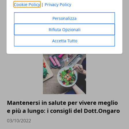
Cookie Policy
|
Privacy Policy
Personalizza
I prodotti da utilizzare per proteggersi
Rifiuta Opzionali
da agenti chimici
22/02/2023
Accetta Tutto
Mantenersi in salute per vivere meglio
e più a lungo: i consigli del Dott.Ongaro
03/10/2022