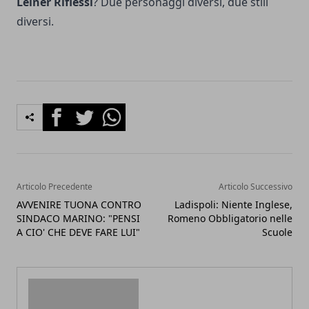
Leiner Riflessi
? Due personaggi diversi, due stili
diversi.
Facebook
Twitter
Whatsapp
Articolo Precedente
Articolo Successivo
AVVENIRE TUONA CONTRO
Ladispoli: Niente Inglese,
SINDACO MARINO: "PENSI
Romeno Obbligatorio nelle
A CIO' CHE DEVE FARE LUI"
Scuole