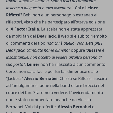
trovati subito in sintonia. Siamo felici di cominciare
insieme a lui questa nuova avventura"
. Chi è
Leiner
Riflessi
? Beh, non è un personaggio estraneo ai
riflettori, visto che ha partecipato all’ottava edizione
di
X Factor Italia
. La scelta non è stata apprezzata
da molti fan dei
Dear Jack
. Il web si è subito riempito
di commenti del tipo
"Ma chi è quello? Non siete più i
Dear Jack
, cambiate nome almeno"
oppure
"
Alessio
è
insostituibile, non accetto di vedere un’altra persona al
suo posto"
.
Leiner
non ha rilasciato alcun commento.
Certo, non sarà facile per lui far dimenticare alle
"Jackers"
Alessio Bernabei
. Chissà se Riflessi riuscirà
ad 'amalgamarsi' bene nella band e fare breccia nel
cuore dei fan. Staremo a vedere. L'avvicendamento
non è stato commentato neanche da Alessio
Bernabei. Voi chi preferite,
Alessio Bernabei
o