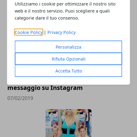
Dedicare una canzone, alcuni consigli
Utilizziamo i cookie per ottimizzare il nostro sito
web e il nostro servizio. Puoi scegliere a quali
20/02/2022
categorie dare il tuo consenso.
Cookie Policy
|
Privacy Policy
Personalizza
Rifiuta Opzionali
Accetta Tutto
Simona Ventura The Voice of Italy, il
messaggio su Instagram
07/02/2019