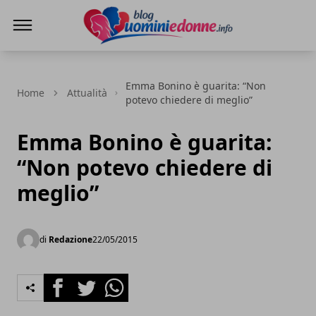
Blog Uomini e Donne
Emma Bonino è guarita: “Non
Home
Attualità
potevo chiedere di meglio”
Emma Bonino è guarita:
“Non potevo chiedere di
meglio”
di
Redazione
22/05/2015
Facebook
Twitter
Whatsapp