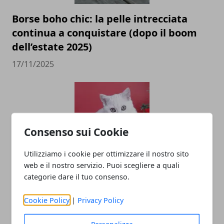
Borse boho chic: la pelle intrecciata
continua a conquistare (dopo il boom
dell’estate 2025)
17/11/2025
Consenso sui Cookie
Utilizziamo i cookie per ottimizzare il nostro sito
web e il nostro servizio. Puoi scegliere a quali
Vacanze natalizie al mare in
categorie dare il tuo consenso.
destinazioni da sogno. Ecco dove
prenotare!
Cookie Policy
|
Privacy Policy
18/08/2025
Personalizza