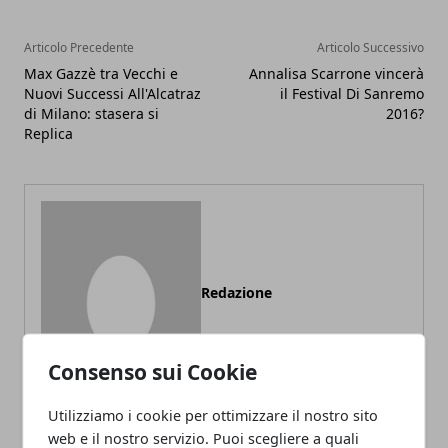
Articolo Precedente
Articolo Successivo
Max Gazzè tra Vecchi e
Annalisa Scarrone vincerà
Nuovi Successi All'Alcatraz
il Festival Di Sanremo
di Milano: stasera si
2016?
Replica
Redazione
Consenso sui Cookie
Utilizziamo i cookie per ottimizzare il nostro sito
web e il nostro servizio. Puoi scegliere a quali