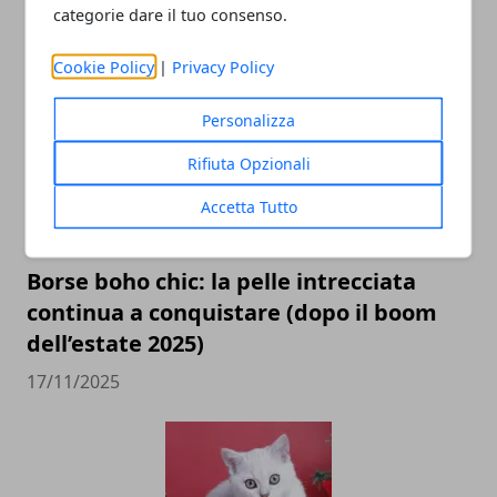
categorie dare il tuo consenso.
ARTICOLI CORRELATI
Cookie Policy
|
Privacy Policy
Personalizza
Rifiuta Opzionali
Accetta Tutto
Borse boho chic: la pelle intrecciata
continua a conquistare (dopo il boom
dell’estate 2025)
17/11/2025