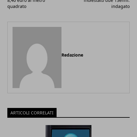
8,40 euro al metro
molestato due 13enni:
quadrato
indagato
Redazione
ARTICOLI CORRELATI