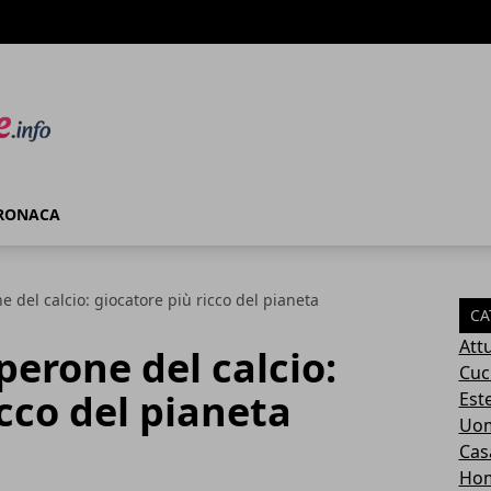
RONACA
 del calcio: giocatore più ricco del pianeta
CA
Attu
perone del calcio:
Cuc
icco del pianeta
Este
Uom
Cas
Ho