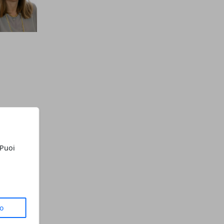
 Puoi
to