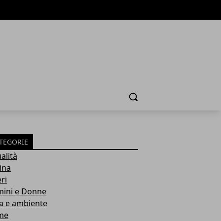
Cerca
TEGORIE
alità
ina
ri
ini e Donne
a e ambiente
me