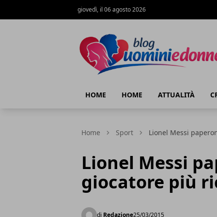
giovedì, il 06 agosto 2026
Blog Uomini e Donne
HOME
HOME
ATTUALITÀ
C
Home
Sport
Lionel Messi paperone
Lionel Messi pa
giocatore più r
di
Redazione
25/03/2015