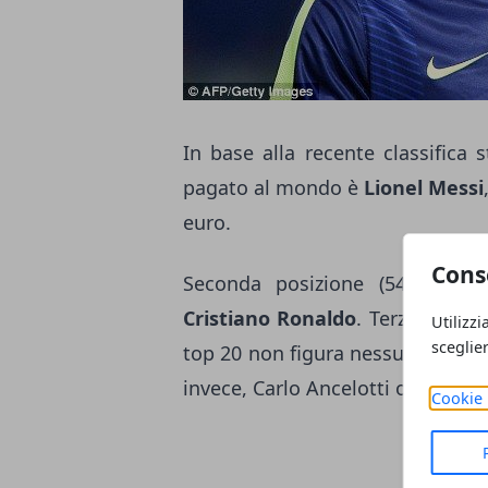
In base alla recente classifica 
pagato al mondo è
Lionel Messi
euro.
Cons
Seconda posizione (54 milioni
Cristiano Ronaldo
. Terza posizi
Utilizzi
sceglie
top 20 non figura nessun italiano.
invece, Carlo Ancelotti occupa l
Cookie 