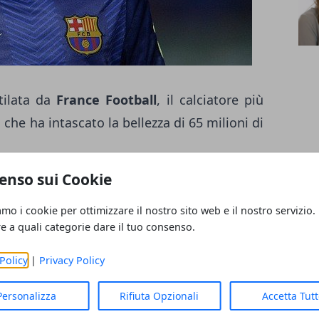
stilata da
France Football
, il calciatore più
, che ha intascato la bellezza di 65 milioni di
enso sui Cookie
 di euro) il vincitore del Pallone d'Oro
one per Neymar (36,5 milioni di euro). Nella
amo i cookie per ottimizzare il nostro sito web e il nostro servizio.
re a quali categorie dare il tuo consenso.
 Nella classifica degli allenatori più pagati,
a seconda posizione, dietro a Mourinho.
Policy
|
Privacy Policy
Personalizza
Rifiuta Opzionali
Accetta Tut