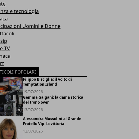
ute
enza e tecnologia
ica
icipazioni Uomini e Donne
ttacoli
sip
ie TV
naca
rt
TICOLI POPOLARI
Filippo Bisciglia: il volto di
Temptation Island
19/07/2026
Gemma Galgani: la dama storica
del trono over
13/07/2026
Alessandra Mussolini al Grande
Fratello Vip: la vittoria
12/07/2026