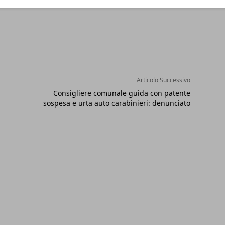
Articolo Successivo
Consigliere comunale guida con patente
sospesa e urta auto carabinieri: denunciato