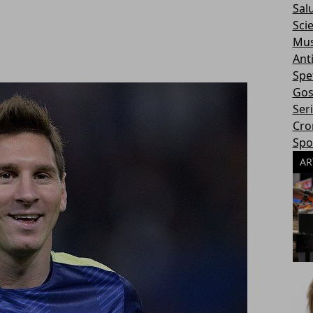
Sal
Sci
Mus
Ant
Spe
Gos
Ser
Cro
Spo
AR