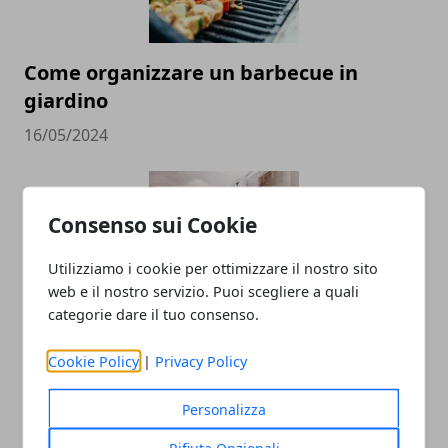
Come organizzare un barbecue in
giardino
16/05/2024
Consenso sui Cookie
Utilizziamo i cookie per ottimizzare il nostro sito
web e il nostro servizio. Puoi scegliere a quali
categorie dare il tuo consenso.
Come arredare il bagno moderno
Cookie Policy
|
Privacy Policy
13/06/2023
Personalizza