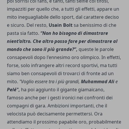
poi sorrisi coi fans, e tanti, tanti selfie coi tifosi,
impazziti per quello che, a tutti gli effetti, appare un
mito ineguagliabile dello sport, dal carattere deciso
e sicuro. Del resto,
Usain Bolt
sa benissimo di che
pasta sia fatto.
“Non ho bisogno di dimostrare
nient’altro. Che altro posso fare per dimostrare al
mondo che sono il più grande?”
,
queste le parole
consapevoli dopo l'ennesimo oro olimpico. In effetti,
forse, solo infrangere altri record sportivi, ma tutti
siamo ben consapevoli di trovarci di fronte ad un
mito.
"Voglio essere tra i più grandi,
Muhammad Ali
e
Pelé"
,
ha poi aggiunto il gigante giamaicano,
famoso anche per i gesti ironici nei confronti dei
compagni di gara. Ambizioni importanti, che il
velocista può decisamente permettersi. Ora
attendiamo il prossimo papabile oro, probabilmente