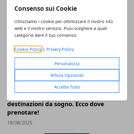
Borse boho chic: la pelle intrecciata
Consenso sui Cookie
continua a conquistare (dopo il boom
dell’estate 2025)
Utilizziamo i cookie per ottimizzare il nostro sito
web e il nostro servizio. Puoi scegliere a quali
17/11/2025
categorie dare il tuo consenso.
Cookie Policy
|
Privacy Policy
Personalizza
Rifiuta Opzionali
Accetta Tutto
Vacanze natalizie al mare in
destinazioni da sogno. Ecco dove
prenotare!
18/08/2025