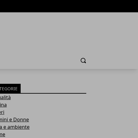
Cerca
TEGORIE
alità
ina
ri
ini e Donne
a e ambiente
me