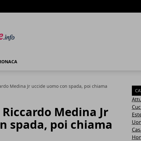
RONACA
ardo Medina Jr uccide uomo con spada, poi chiama
CA
Attu
Cuc
 Riccardo Medina Jr
Este
n spada, poi chiama
Uom
Cas
Ho