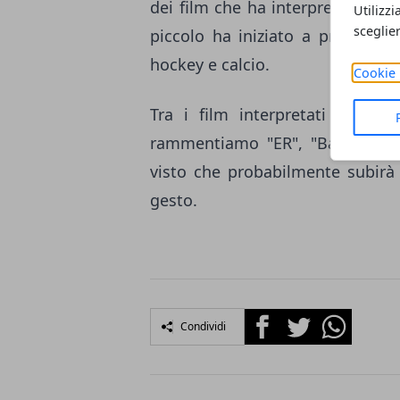
dei film che ha interpretato. Ri
Utilizzi
sceglie
piccolo ha iniziato a praticare 
hockey e calcio.
Cookie 
Tra i film interpretati da Med
rammentiamo "ER", "Bad Blood" 
visto che probabilmente subirà 
gesto.
Facebook
Twitter
Whatsapp
Condividi