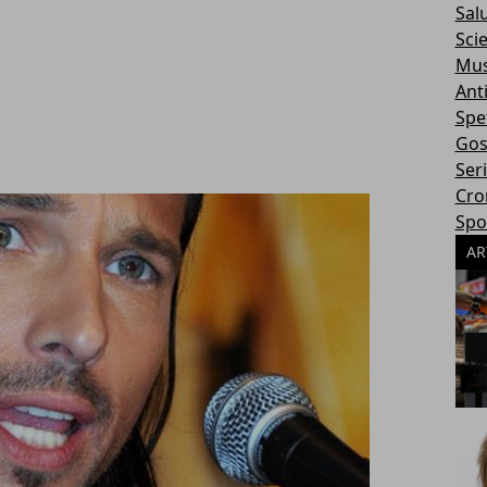
Sal
Sci
Mus
Ant
Spe
Gos
Ser
Cro
Spo
AR