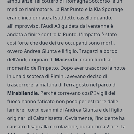
ambulanze, l’elicottero di 'Romagna Soccorso' e un
medico rianimatore. La Fiat Punto e la Kia Sportage
erano incolonnate al suddetto casello quando,
all'improvviso, l'Audi A3 guidata dal ventenne è
andata a finire contro la Punto. L'impatto è stato
così forte che due dei tre occupanti sono morti,
ovvero Andrea Giunta e il figlio. I ragazzi a bordo
dell'Audi, originari di
Macerata
, erano lucidi al
momento dell'impatto. Dopo aver trascorso la notte
in una discoteca di Rimini, avevano deciso di
trascorrere la mattina di Ferragosto nel parco di
Mirabilandia
. Perché correvano così? I vigili del
fuoco hanno faticato non poco per estrarre dalle
lamiere i corpi esanimi di Andrea Giunta e del figlio,
originari di Caltanissetta. Ovviamente, l'incidente ha
causato disagi alla circolazione, durati circa 2 ore. La