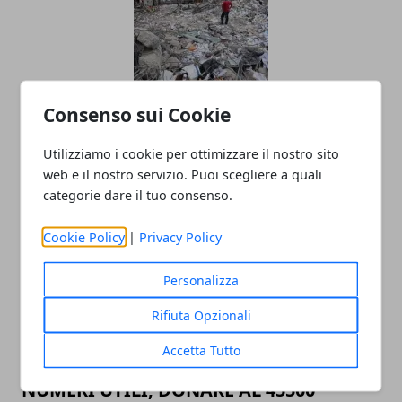
Consenso sui Cookie
Come Comportarsi In Caso Di
Terremoto?
Utilizziamo i cookie per ottimizzare il nostro sito
25/08/2016
web e il nostro servizio. Puoi scegliere a quali
categorie dare il tuo consenso.
Cookie Policy
|
Privacy Policy
Personalizza
Rifiuta Opzionali
Accetta Tutto
TERREMOTO 24 AGOSTO 2016 RIETI, I
NUMERI UTILI, DONARE AL 45500