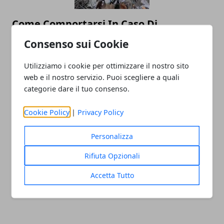
Come Comportarsi In Caso Di
Terremoto?
Consenso sui Cookie
25/08/2016
Utilizziamo i cookie per ottimizzare il nostro sito
web e il nostro servizio. Puoi scegliere a quali
categorie dare il tuo consenso.
Cookie Policy
|
Privacy Policy
Personalizza
Rifiuta Opzionali
TERREMOTO 24 AGOSTO 2016 RIETI, I
NUMERI UTILI, DONARE AL 45500
Accetta Tutto
24/08/2016