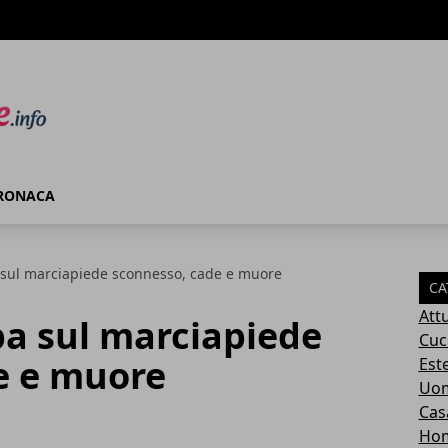
RONACA
sul marciapiede sconnesso, cade e muore
CA
Attu
a sul marciapiede
Cuc
e e muore
Este
Uom
Cas
Ho