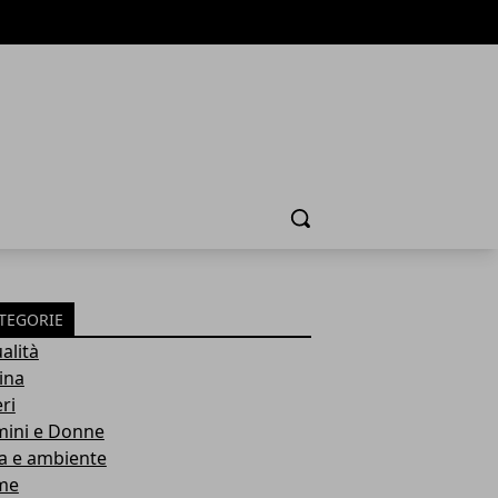
Cerca
TEGORIE
alità
ina
ri
ini e Donne
a e ambiente
me