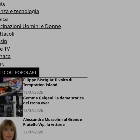
ute
enza e tecnologia
ica
icipazioni Uomini e Donne
ttacoli
sip
ie TV
naca
rt
TICOLI POPOLARI
Filippo Bisciglia: il volto di
Temptation Island
19/07/2026
Gemma Galgani: la dama storica
del trono over
13/07/2026
Alessandra Mussolini al Grande
Fratello Vip: la vittoria
12/07/2026