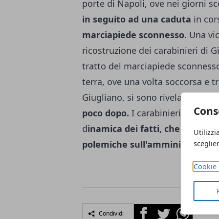
porte di Napoli, ove nei giorni s
in seguito ad una caduta
in cor
marciapiede sconnesso.
Una vic
ricostruzione dei carabinieri di 
tratto del marciapiede sconnesso,
terra, ove una volta soccorsa e t
Giugliano, si sono rivelati però in
Cons
poco dopo.
I carabinieri della c
d
inamica dei fatti, che se con
Utilizzi
polemiche sull'amministrazione
sceglie
Cookie 
Facebook
Twitter
Whatsapp
Condividi