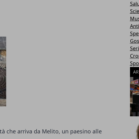
Sal
Sci
Mus
Ant
Spe
Gos
Ser
Cro
Spo
AR
tà che arriva da Melito, un paesino alle