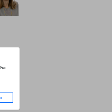
 Puoi
to