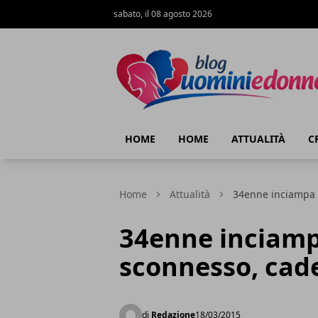
sabato, il 08 agosto 2026
Blog Uomini e Donne
HOME
HOME
ATTUALITÀ
C
Home
Attualità
34enne inciampa 
34enne inciamp
sconnesso, cad
di
Redazione
18/03/2015