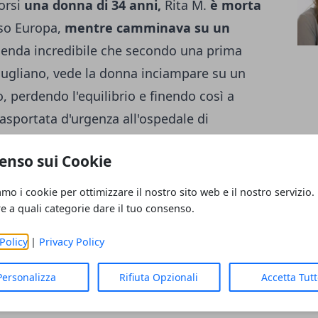
corsi
una donna di 34 anni,
Rita M.
è morta
so Europa,
mentre camminava su un
enda incredibile che secondo una prima
Giugliano, vede la donna inciampare su un
 perdendo l'equilibrio e finendo così a
rasportata d'urgenza all'ospedale di
utili i soccorsi!
La donna è infatti morta
enso sui Cookie
ompagnia stanno indagano per ricostruire la
fermata, potrebbe sollevare non poche
amo i cookie per ottimizzare il nostro sito web e il nostro servizio.
 dei beni comunali.
Michela Galli
re a quali categorie dare il tuo consenso.
Policy
|
Privacy Policy
Personalizza
Rifiuta Opzionali
Accetta Tut