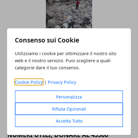
Consenso sui Cookie
Come Comportarsi In Caso Di
Terremoto?
Utilizziamo i cookie per ottimizzare il nostro sito
25/08/2016
web e il nostro servizio. Puoi scegliere a quali
categorie dare il tuo consenso.
Cookie Policy
|
Privacy Policy
Personalizza
Rifiuta Opzionali
Accetta Tutto
TERREMOTO 24 AGOSTO 2016 RIETI, I
NUMERI UTILI, DONARE AL 45500