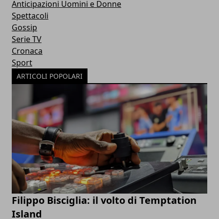
Anticipazioni Uomini e Donne
Spettacoli
Gossip
Serie TV
Cronaca
Sport
ARTICOLI POPOLARI
Filippo Bisciglia: il volto di Temptation
Island