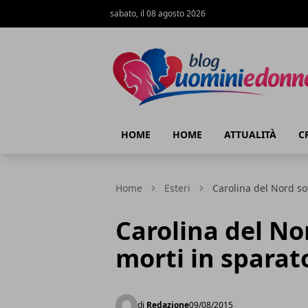
sabato, il 08 agosto 2026
Blog Uomini e Donne
HOME
HOME
ATTUALITÀ
C
Home
Esteri
Carolina del Nord sot
Carolina del No
morti in sparator
di
Redazione
09/08/2015