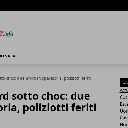
RONACA
to choc: due morti in sparatoria, poliziotti feriti
CA
Attu
rd sotto choc: due
Cuc
ia, poliziotti feriti
Este
Uom
Cas
Ho