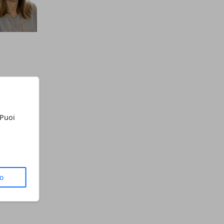
 Puoi
to