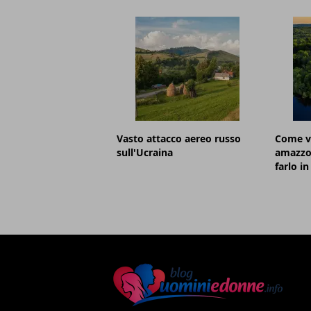
Vasto attacco aereo russo
Come vi
sull'Ucraina
amazzon
farlo in