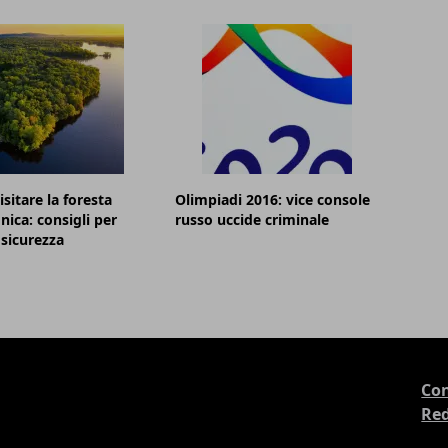
sitare la foresta
Olimpiadi 2016: vice console
ica: consigli per
russo uccide criminale
 sicurezza
Con
Re