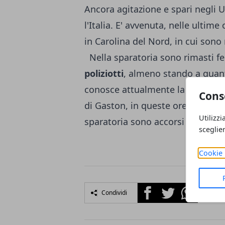
Ancora agitazione e spari negli U
l'Italia. E' avvenuta, nelle ultim
in Carolina del Nord, in cui son
Nella sparatoria sono rimasti fe
poliziotti
, almeno stando a quanto
conosce attualmente la dinamica 
Cons
di Gaston, in queste ore, c'è mol
Utilizzi
sparatoria sono accorsi molti poli
sceglie
Cookie 
Facebook
Twitter
Whatsapp
Condividi