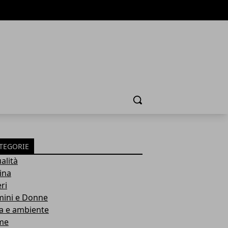
Cerca
TEGORIE
alità
ina
ri
ini e Donne
a e ambiente
me