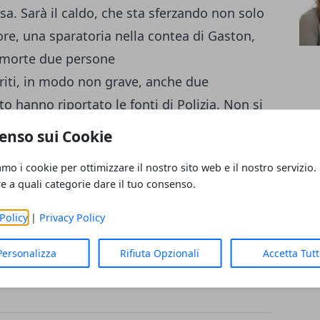
sa. Sarà il caldo, che sta sferzando non solo
e ore, una sparatoria nella contea di Gaston,
o morte due persone
riti, in modo non grave, anche due
 hanno riportato le fonti di Polizia. Non si
della sparatoria e il movente. Nella contea
enso sui Cookie
ta
frenesia
e tanta paura. Sul luogo della
amo i cookie per ottimizzare il nostro sito web e il nostro servizio.
ziotti.
re a quali categorie dare il tuo consenso.
Policy
|
Privacy Policy
Personalizza
Rifiuta Opzionali
Accetta Tut