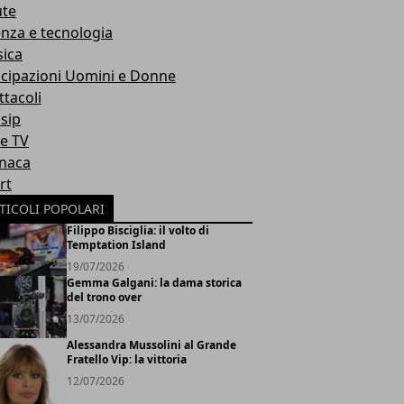
ute
enza e tecnologia
ica
icipazioni Uomini e Donne
ttacoli
sip
ie TV
naca
rt
TICOLI POPOLARI
Filippo Bisciglia: il volto di
Temptation Island
19/07/2026
Gemma Galgani: la dama storica
del trono over
13/07/2026
Alessandra Mussolini al Grande
Fratello Vip: la vittoria
12/07/2026