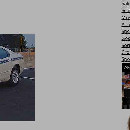
Sal
Sci
Mus
Ant
Spe
Gos
Ser
Cro
Spo
AR