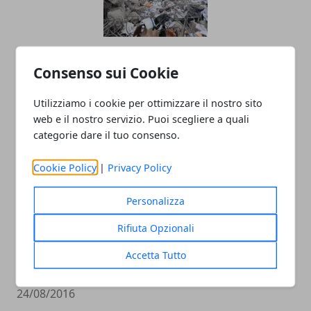
Come Comportarsi In Caso Di
Consenso sui Cookie
Terremoto?
25/08/2016
Utilizziamo i cookie per ottimizzare il nostro sito
web e il nostro servizio. Puoi scegliere a quali
categorie dare il tuo consenso.
Cookie Policy
|
Privacy Policy
Personalizza
Rifiuta Opzionali
TERREMOTO 24 AGOSTO 2016 RIETI, I
Accetta Tutto
NUMERI UTILI, DONARE AL 45500
24/08/2016