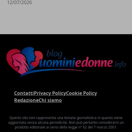
12/07/2026
Contatti
Privacy Policy
Cookie Policy
Redazione
Chi siamo
Questo sito non rappresenta una testata giornalistica in quanto viene
aggiornato senza alcuna periodicità. Non può pertanto considerarsi un
prodotto editoriale ai sensi della legge n° 62 del 7 marzo 2001.