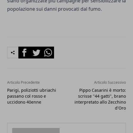
siano organizzate più campagne per sensibilizzare la
popolazione sui danni provocati dal fumo.
Facebook
Twitter
Whatsapp
Articolo Precedente
Articolo Successivo
Parigi, poliziotti ubriachi
Pippo Casarini è morto:
passano col rosso e
scrisse "44 gatti", brano
uccidono 40enne
interpretato allo Zecchino
d'Oro