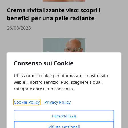
Crema rivitalizzante viso: scopri i
benefici per una pelle radiante
26/08/2023
Consenso sui Cookie
Utilizziamo i cookie per ottimizzare il nostro sito
web e il nostro servizio. Puoi scegliere a quali
I prodotti da utilizzare per proteggersi
categorie dare il tuo consenso.
da agenti chimici
Cookie Policy
|
Privacy Policy
22/02/2023
Personalizza
Rifiuta Opzionali