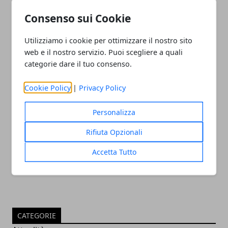
Consenso sui Cookie
19/08/2016
Utilizziamo i cookie per ottimizzare il nostro sito
web e il nostro servizio. Puoi scegliere a quali
categorie dare il tuo consenso.
Cookie Policy
|
Privacy Policy
Personalizza
Bolt Rio 2016 Video: Resta Il Mito!
Rifiuta Opzionali
19/08/2016
Accetta Tutto
CATEGORIE