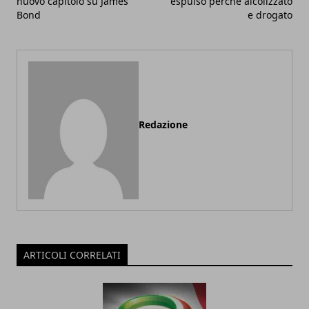
nuovo capitolo su James
espulso perché alcolizzato
Bond
e drogato
Redazione
ARTICOLI CORRELATI