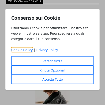
ARTICOLI CORRELATI
Consenso sui Cookie
Utilizziamo i cookie per ottimizzare il nostro sito
web e il nostro servizio. Puoi scegliere a quali
categorie dare il tuo consenso.
Cookie Policy
|
Privacy Policy
Dedicare una canzone, alcuni consigli
20/02/2022
Personalizza
Rifiuta Opzionali
Accetta Tutto