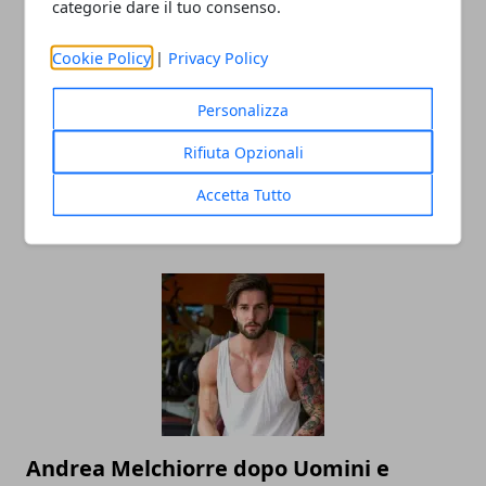
categorie dare il tuo consenso.
Cookie Policy
|
Privacy Policy
Personalizza
Rifiuta Opzionali
Milye Cyrus parla del divorzio con Liam
Hemsworth: "Non sono una bugiarda"
Accetta Tutto
23/08/2019
Andrea Melchiorre dopo Uomini e