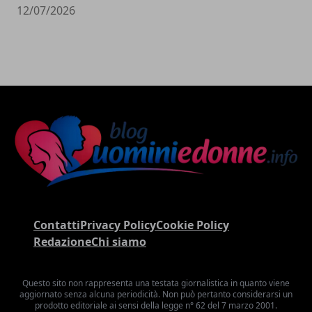
12/07/2026
Contatti
Privacy Policy
Cookie Policy
Redazione
Chi siamo
Questo sito non rappresenta una testata giornalistica in quanto viene
aggiornato senza alcuna periodicità. Non può pertanto considerarsi un
prodotto editoriale ai sensi della legge n° 62 del 7 marzo 2001.