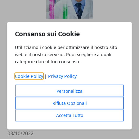
I prodotti da utilizzare per proteggersi
Consenso sui Cookie
da agenti chimici
22/02/2023
Utilizziamo i cookie per ottimizzare il nostro sito
web e il nostro servizio. Puoi scegliere a quali
categorie dare il tuo consenso.
Cookie Policy
|
Privacy Policy
Personalizza
Rifiuta Opzionali
Mantenersi in salute per vivere meglio
Accetta Tutto
e più a lungo: i consigli del Dott.Ongaro
03/10/2022