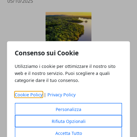
05/10/2025
Consenso sui Cookie
Come visitare la foresta amazzonica:
Utilizziamo i cookie per ottimizzare il nostro sito
web e il nostro servizio. Puoi scegliere a quali
consigli per farlo in sicurezza
categorie dare il tuo consenso.
06/01/2023
Cookie Policy
|
Privacy Policy
Personalizza
Rifiuta Opzionali
Accetta Tutto