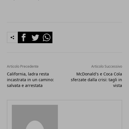
Facebook
Twitter
Whatsapp
Articolo Precedente
Articolo Successivo
California, ladra resta
McDonald's e Coca Cola
incastrata in un camino:
sferzate dalla crisi: tagli in
salvata e arrestata
vista