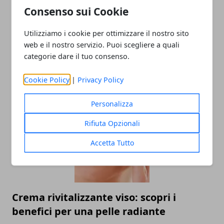
Consenso sui Cookie
Utilizziamo i cookie per ottimizzare il nostro sito
web e il nostro servizio. Puoi scegliere a quali
categorie dare il tuo consenso.
Come organizzare un barbecue in
giardino
Cookie Policy
|
Privacy Policy
16/05/2024
Personalizza
Rifiuta Opzionali
Accetta Tutto
Crema rivitalizzante viso: scopri i
benefici per una pelle radiante