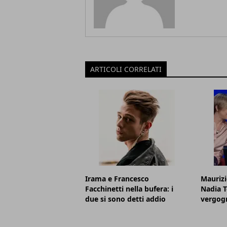
ARTICOLI CORRELATI
Irama e Francesco
Maurizi
Facchinetti nella bufera: i
Nadia T
due si sono detti addio
vergog