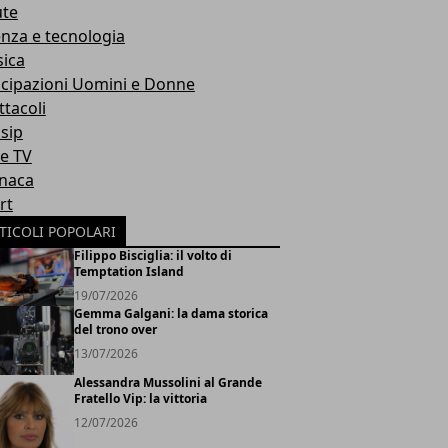
ute
enza e tecnologia
ica
icipazioni Uomini e Donne
ttacoli
sip
ie TV
naca
rt
TICOLI POPOLARI
Filippo Bisciglia: il volto di
Temptation Island
19/07/2026
Gemma Galgani: la dama storica
del trono over
13/07/2026
Alessandra Mussolini al Grande
Fratello Vip: la vittoria
12/07/2026