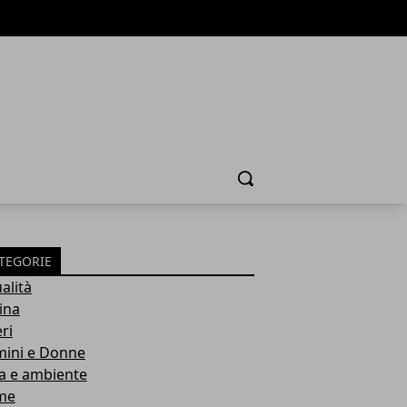
Cerca
TEGORIE
alità
ina
ri
ini e Donne
a e ambiente
me