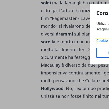
soldi
ma la fama gli ha creato mol
e droga. L'attore ha iniziato a ma
Cons
film "Pagemaster - L'avventura mer
Utilizzi
mondo" si rivelarono dei flop. M
sceglie
diversi
drammi
sul piano della vi
Cookie 
sorella
è morta in un incidente s
molto facilmente. Ieri, 26 agost
Sicuramente ha festeggiato assiem
Macaulay è diverso da quel pesti
impensieriva continuamente i ge
molti pensavano che Culkin sareb
Hollywood
. No, l'ex bimbo prodi
Chissà se non fosse finito nel tun