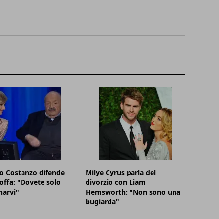
o Costanzo difende
Milye Cyrus parla del
offa: "Dovete solo
divorzio con Liam
narvi"
Hemsworth: "Non sono una
bugiarda"