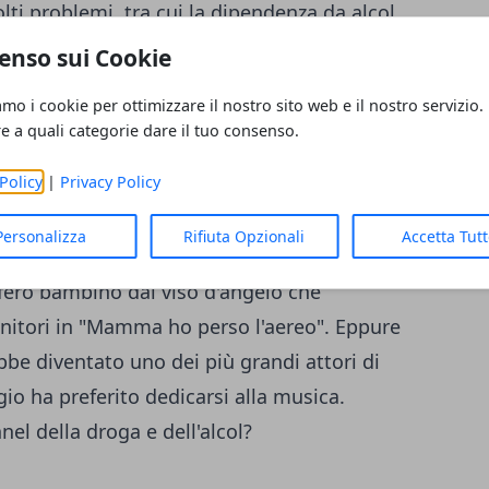
ti problemi, tra cui la dipendenza da alcol
turare l'idea di lasciare il cinema dopo che i
enso sui Cookie
avigliosa" e "Richie Rich - Il più ricco del
amo i cookie per ottimizzare il nostro sito web e il nostro servizio.
acaulay ha dovuto fronteggiare anche
re a quali categorie dare il tuo consenso.
ta privata: i genitori si sono separati e la
Policy
|
Privacy Policy
tradale. Eventi che si non 'metabolizzano'
o 2015, Culkin ha compiuto 35 anni.
Personalizza
Rifiuta Opzionali
Accetta Tut
e ai suoi parenti e ai suoi colleghi. Oggi
fero bambino dal viso d'angelo che
nitori in "Mamma ho perso l'aereo". Eppure
be diventato uno dei più grandi attori di
gio ha preferito dedicarsi alla musica.
nel della droga e dell'alcol?