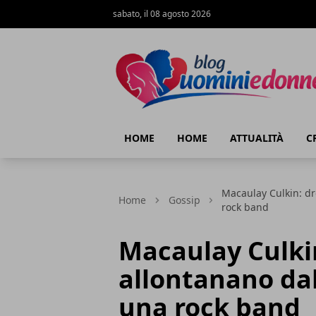
sabato, il 08 agosto 2026
Blog Uomini e Donne
HOME
HOME
ATTUALITÀ
C
Macaulay Culkin: dr
Home
Gossip
rock band
Macaulay Culkin
allontanano da
una rock band