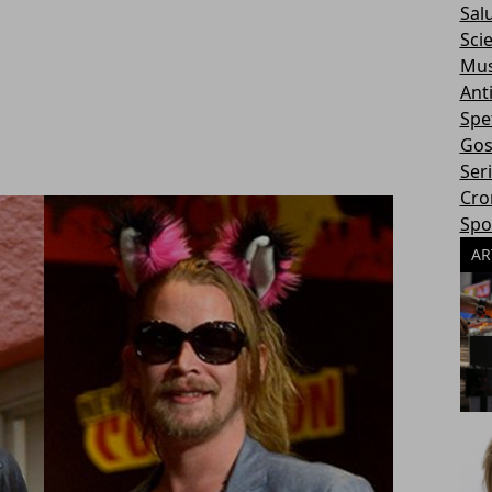
Sal
Sci
Mus
Ant
Spe
Gos
Ser
Cro
Spo
AR