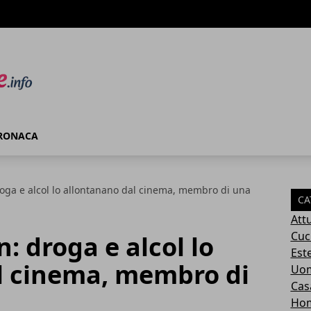
RONACA
oga e alcol lo allontanano dal cinema, membro di una
CA
Attu
Cuc
: droga e alcol lo
Este
l cinema, membro di
Uom
Cas
Ho