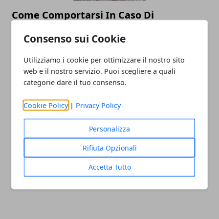
Come Comportarsi In Caso Di
Terremoto?
Consenso sui Cookie
25/08/2016
Utilizziamo i cookie per ottimizzare il nostro sito
web e il nostro servizio. Puoi scegliere a quali
categorie dare il tuo consenso.
Cookie Policy
|
Privacy Policy
Personalizza
Rifiuta Opzionali
TERREMOTO 24 AGOSTO 2016 RIETI, I
NUMERI UTILI, DONARE AL 45500
Accetta Tutto
24/08/2016