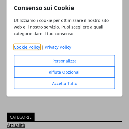
Consenso sui Cookie
Utilizziamo i cookie per ottimizzare il nostro sito
web e il nostro servizio. Puoi scegliere a quali
categorie dare il tuo consenso.
Cookie Policy
|
Privacy Policy
Olimpiadi 2016: vice console russo
Personalizza
uccide criminale
Rifiuta Opzionali
05/08/2016
Accetta Tutto
CATEGORIE
Attualità