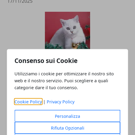
17/11/2025
Consenso sui Cookie
Vacanze natalizie al mare in
destinazioni da sogno. Ecco dove
Utilizziamo i cookie per ottimizzare il nostro sito
web e il nostro servizio. Puoi scegliere a quali
prenotare!
categorie dare il tuo consenso.
18/08/2025
Cookie Policy
|
Privacy Policy
Personalizza
Rifiuta Opzionali