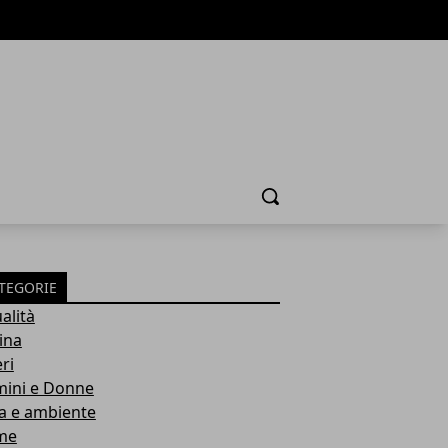
Cerca
TEGORIE
alità
ina
ri
ini e Donne
a e ambiente
me