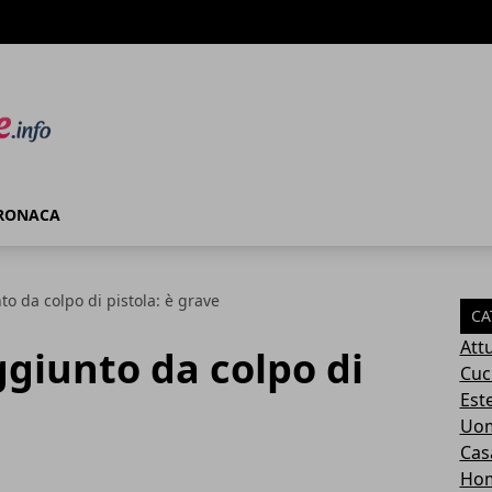
RONACA
o da colpo di pistola: è grave
CA
Attu
giunto da colpo di
Cuc
Este
Uom
Cas
Ho