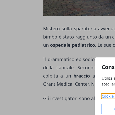
Mistero sulla sparatoria avvenu
bimbo è stato raggiunto da un co
un
ospedale pediatrico
. Le sue 
Il drammatico episodio si è ver
Cons
della capitale. Secondo quanto 
colpita a un
braccio
anche una 
Utilizzi
Grant Medical Center. Non rischia 
sceglie
Cookie 
Gli investigatori sono al lavoro p