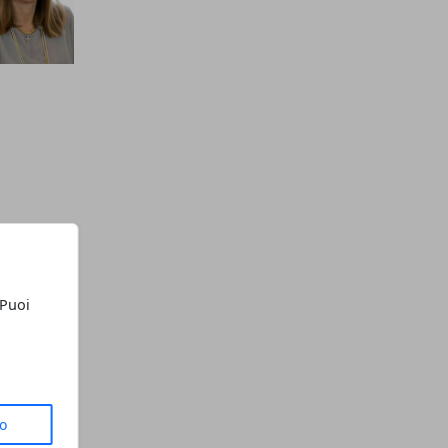
 Puoi
to