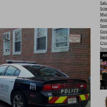
Sal
Sci
Mus
Ant
Spe
Gos
Ser
Cro
Spo
AR