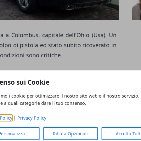
ta a Colombus, capitale dell'Ohio (Usa). Un
lpo di pistola ed stato subito ricoverato in
condizioni sono critiche.
ificato precisamente ad
Atcheson
, zona est
enso sui Cookie
hanno riferito i poliziotti, sarebbe stata
donna che, attualmente, è ricoverata al
amo i cookie per ottimizzare il nostro sito web e il nostro servizio.
la vita.
re a quali categorie dare il tuo consenso.
Policy
|
Privacy Policy
er fare luce sulla vicenda.
Personalizza
Rifiuta Opzionali
Accetta Tut