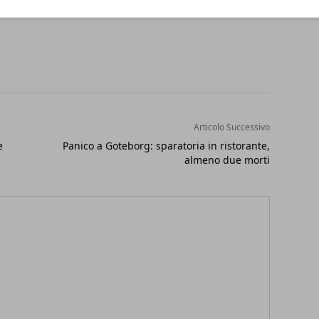
Articolo Successivo
e
Panico a Goteborg: sparatoria in ristorante,
almeno due morti