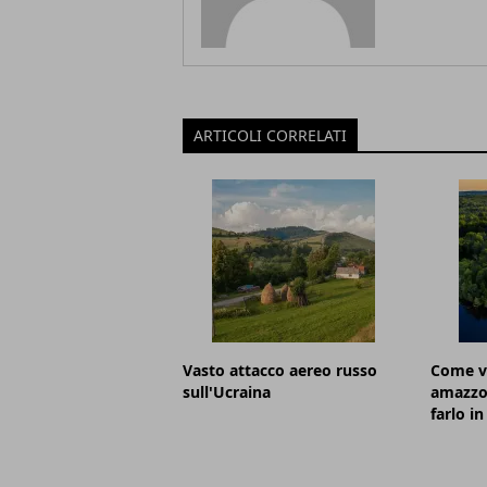
ARTICOLI CORRELATI
Vasto attacco aereo russo
Come vi
sull'Ucraina
amazzon
farlo in