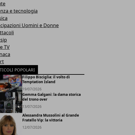
ute
enza e tecnologia
ica
icipazioni Uomini e Donne
ttacoli
sip
ie TV
naca
rt
TICOLI POPOLARI
Filippo Bisciglia: il volto di
Temptation Island
19/07/2026
Gemma Galgani: la dama storica
del trono over
13/07/2026
Alessandra Mussolini al Grande
Fratello Vip: la vittoria
12/07/2026