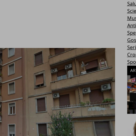
Sal
Sci
Mus
Ant
Spe
Gos
Ser
Cro
Spo
AR