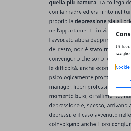
quella più battuta
. La collega d
con la madre ed era finito nel tu
proprio la
depressione
sia all'o
nell'appartamento in via della Gi
Cons
l'avvocato abbia dapprima freddat
Utilizzi
del resto, non è stato trovato ne
sceglie
convengono che sono le persone p
Cookie 
le difficoltà, anche economiche, e
psicologicamente pronti alle insid
manager, liberi professionisti, int
momento buio, di fallimento, non
depressione e, spesso, arrivano 
depressi, e il caso avvenuto nell
coinvolgano anche i loro congiunt