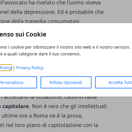
ell'avvocato ha rivelato che l'uomo viveva
nnel della depressione. Ed è probabile che
rigine della tragedia consumatasi
uliana. Gli inquirenti ritengono che
enso sui Cookie
o la madre e poi si sia suicidato. In casa,
amo i cookie per ottimizzare il nostro sito web e il nostro servizio.
ssun segno di scasso. Gli psicologi
re a quali categorie dare il tuo consenso.
iù semplici quelle più capaci di superare
Policy
|
Privacy Policy
 quindi le crisi. E' come se fossero
ie della vita e ad eventuali fallimenti. I
Personalizza
Rifiuta Opzionali
Accetta Tut
ellettuali etc. invece, in caso di un
 accettano la situazione, cadono nella
a
capitolare
. Non è raro che gli intellettuali
e ultime ore a Roma ne è la prova,
i nel loro piano di capitolazione con la