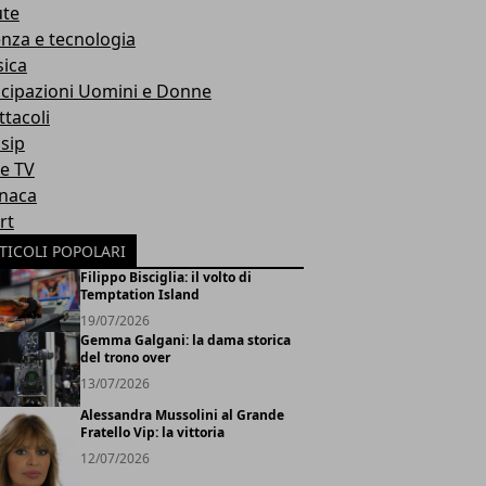
ute
enza e tecnologia
ica
icipazioni Uomini e Donne
ttacoli
sip
ie TV
naca
rt
TICOLI POPOLARI
Filippo Bisciglia: il volto di
Temptation Island
19/07/2026
Gemma Galgani: la dama storica
del trono over
13/07/2026
Alessandra Mussolini al Grande
Fratello Vip: la vittoria
12/07/2026