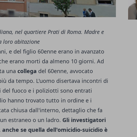
uliana, nel quartiere Prati di Roma. Madre e
la loro abitazione
ni, e del figlio 60enne erano in avanzato
che erano morti da almeno 10 giorni. Ad
tata una
collega
del 60enne, avvocato
più da tempo. L'uomo disertava incontri di
 del fuoco e i poliziotti sono entrati
io hanno trovato tutto in ordine e i
tata chiusa dall'interno, dettaglio che fa
 un estraneo o un ladro.
Gli investigatori
anche se quella dell'omicidio-suicidio è