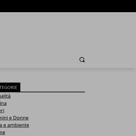
Cerca
TEGORIE
alità
ina
ri
ini e Donne
a e ambiente
me