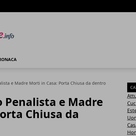
RONACA
lista e Madre Morti in Casa: Porta Chiusa da dentro
CA
Attu
 Penalista e Madre
Cuc
Porta Chiusa da
Este
Uom
Cas
Ho