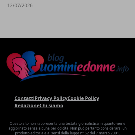
12/07/2026
Contatti
Privacy Policy
Cookie Policy
Redazione
Chi siamo
Questo sito non rappresenta una testata giornalistica in quanto viene
aggiornato senza alcuna periodicità. Non può pertanto considerarsi un
prodotto editoriale ai sensi della legge n° 62 del 7 marzo 2001.