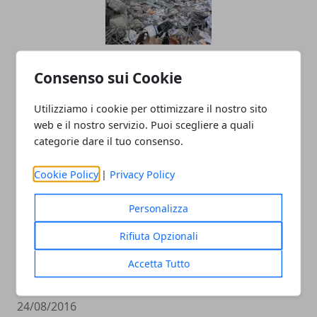
Come Comportarsi In Caso Di
Consenso sui Cookie
Terremoto?
Utilizziamo i cookie per ottimizzare il nostro sito
25/08/2016
web e il nostro servizio. Puoi scegliere a quali
categorie dare il tuo consenso.
Cookie Policy
|
Privacy Policy
Personalizza
Rifiuta Opzionali
TERREMOTO 24 AGOSTO 2016 RIETI, I
Accetta Tutto
NUMERI UTILI, DONARE AL 45500
24/08/2016