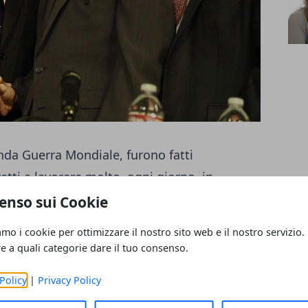
nda Guerra Mondiale, furono fatti
etti a lavorare molto, ogni giorno, in
eso noto che Mitsubishi porgerà
enso sui Cookie
ionieri di guerra
amo i cookie per ottimizzare il nostro sito web e il nostro servizio.
a Mitsubishi al
Simon Wiesenthal Centre
re a quali categorie dare il tuo consenso.
a famosa cerimonia per ricordare quella
Policy
|
Privacy Policy
do le ultime informazioni, Mitsubishi si