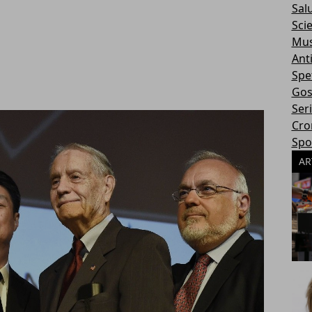
Sal
Sci
Mus
Ant
Spe
Gos
Ser
Cro
Spo
AR