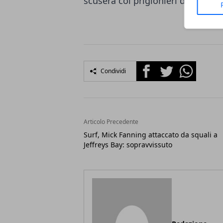
scuserà coi prigionieri di guerra 
Facebook
Twitter
Whatsapp
Condividi
Articolo Precedente
Surf, Mick Fanning attaccato da squali a
Jeffreys Bay: sopravvissuto