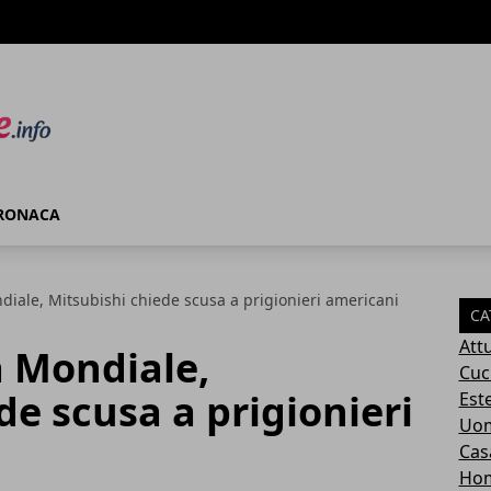
RONACA
iale, Mitsubishi chiede scusa a prigionieri americani
CA
Attu
 Mondiale,
Cuc
de scusa a prigionieri
Este
Uom
Cas
Ho