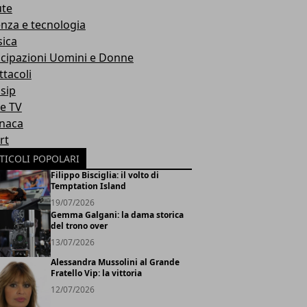
ute
enza e tecnologia
ica
icipazioni Uomini e Donne
ttacoli
sip
ie TV
naca
rt
TICOLI POPOLARI
Filippo Bisciglia: il volto di
Temptation Island
19/07/2026
Gemma Galgani: la dama storica
del trono over
13/07/2026
Alessandra Mussolini al Grande
Fratello Vip: la vittoria
12/07/2026