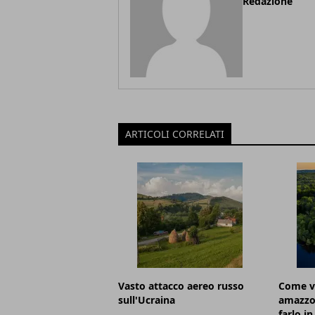
Redazione
ARTICOLI CORRELATI
Vasto attacco aereo russo
Come vi
sull'Ucraina
amazzon
farlo in