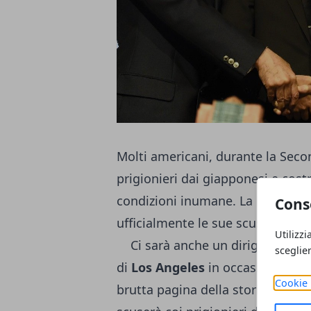
Molti americani, durante la Seco
prigionieri dai giapponesi e costr
condizioni inumane. La BBC ha r
Cons
ufficialmente le sue scuse ai prig
Utilizzi
Ci sarà anche un dirigente dell
sceglie
di
Los Angeles
in occasione dell
Cookie 
brutta pagina della storia. Secon