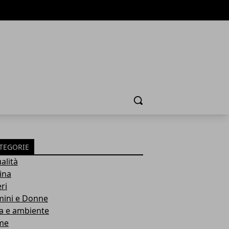
Cerca
TEGORIE
alità
ina
ri
ini e Donne
a e ambiente
me