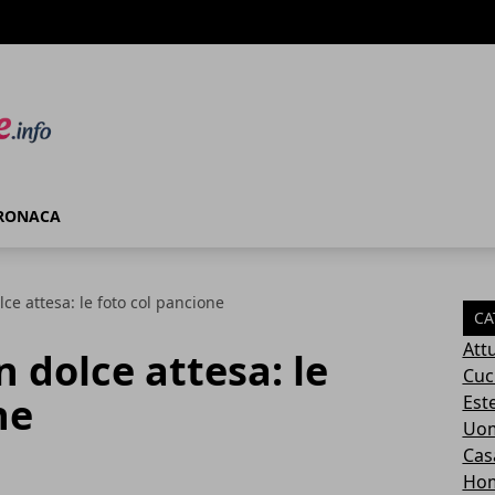
RONACA
olce attesa: le foto col pancione
CA
Attu
in dolce attesa: le
Cuc
ne
Este
Uom
Cas
Ho