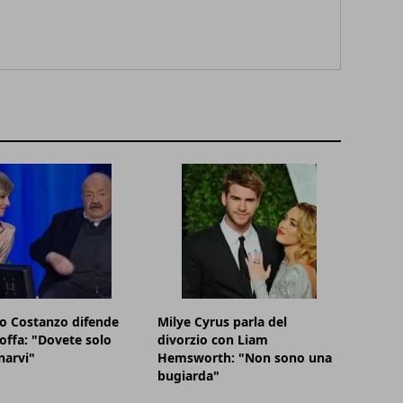
o Costanzo difende
Milye Cyrus parla del
offa: "Dovete solo
divorzio con Liam
narvi"
Hemsworth: "Non sono una
bugiarda"