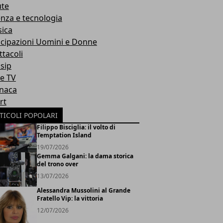
ute
enza e tecnologia
ica
icipazioni Uomini e Donne
ttacoli
sip
ie TV
naca
rt
TICOLI POPOLARI
Filippo Bisciglia: il volto di
Temptation Island
19/07/2026
Gemma Galgani: la dama storica
del trono over
13/07/2026
Alessandra Mussolini al Grande
Fratello Vip: la vittoria
12/07/2026