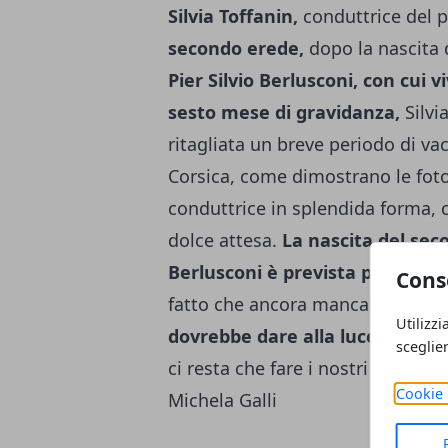
Silvia Toffanin,
conduttrice del 
secondo erede,
dopo la nascita 
Pier Silvio Berlusconi, con cui v
sesto mese di gravidanza,
Silvia
ritagliata un breve periodo di v
Corsica, come dimostrano le foto
conduttrice in splendida forma, c
dolce attesa.
La nascita del secon
Berlusconi è prevista per il pr
Cons
fatto che ancora mancano conferm
Utilizzi
dovrebbe dare alla luce una f
sceglie
ci resta che fare i nostri miglio
Cookie 
Michela Galli