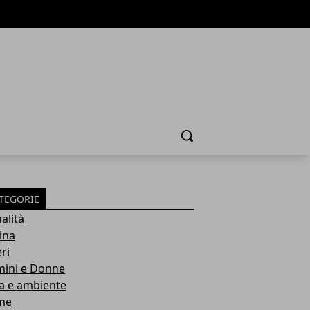
Cerca
TEGORIE
alità
ina
ri
ini e Donne
a e ambiente
me