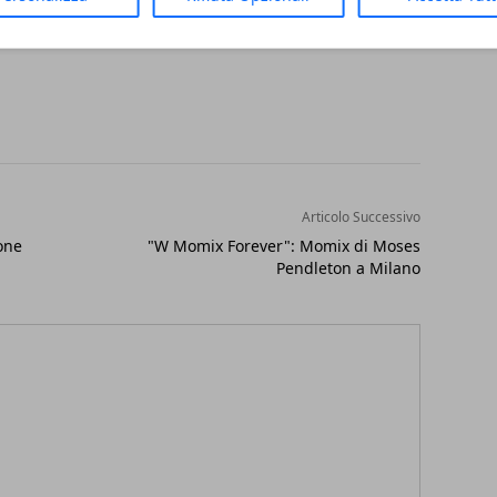
Articolo Successivo
one
"W Momix Forever": Momix di Moses
Pendleton a Milano