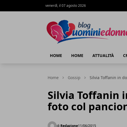
venerdì, il 07 agosto 2026
Blog Uomini e Donne
HOME
HOME
ATTUALITÀ
C
Home
Gossip
Silvia Toffanin in d
Silvia Toffanin 
foto col pancio
di
Redazione
11/06/2015