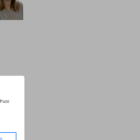
 Puoi
to