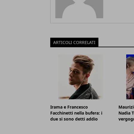
ARTICOLI CORRELATI
Irama e Francesco
Maurizi
Facchinetti nella bufera: i
Nadia T
due si sono detti addio
vergog