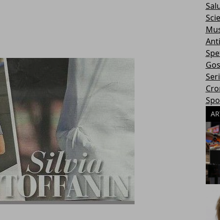
Sal
Sci
Mus
Ant
Spe
Gos
Ser
Cro
Spo
AR