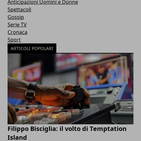
Anticipazioni Uomini e Donne
Spettacoli
Gossip
Serie TV
Cronaca
Sport
ARTICOLI POPOLARI
Filippo Bisciglia: il volto di Temptation
Island