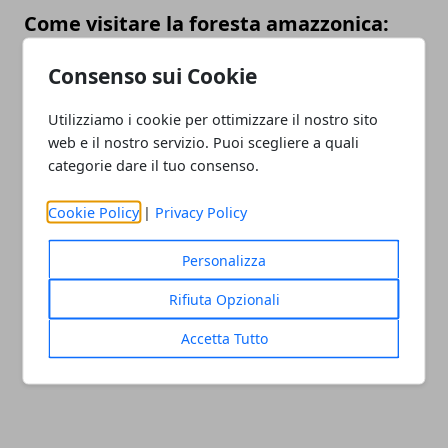
Come visitare la foresta amazzonica:
consigli per farlo in sicurezza
Consenso sui Cookie
06/01/2023
Utilizziamo i cookie per ottimizzare il nostro sito
web e il nostro servizio. Puoi scegliere a quali
categorie dare il tuo consenso.
Cookie Policy
|
Privacy Policy
Personalizza
Olimpiadi 2016: vice console russo
Rifiuta Opzionali
uccide criminale
Accetta Tutto
05/08/2016