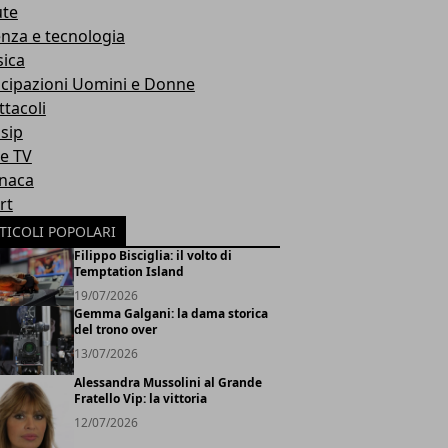
ute
enza e tecnologia
ica
icipazioni Uomini e Donne
ttacoli
sip
ie TV
naca
rt
TICOLI POPOLARI
Filippo Bisciglia: il volto di
Temptation Island
19/07/2026
Gemma Galgani: la dama storica
del trono over
13/07/2026
Alessandra Mussolini al Grande
Fratello Vip: la vittoria
12/07/2026