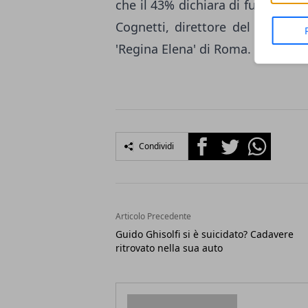
che il 43% dichiara di fumare in
Cognetti, direttore del Diparti
'Regina Elena' di Roma.
Facebook
Twitter
Whatsapp
Condividi
Articolo Precedente
Guido Ghisolfi si è suicidato? Cadavere
ritrovato nella sua auto