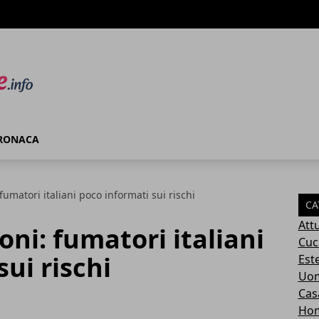
RONACA
umatori italiani poco informati sui rischi
CA
Attu
ni: fumatori italiani
Cuc
ui rischi
Este
Uom
Cas
Ho