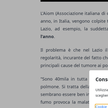
L'Aiom (Associazione italiana di
anno, in Italia, vengono colpit
Lazio, ad esempio, la suddett
l'anno
.
Il problema è che nel Lazio 
regolarità, incurante del fatto ch
principali cause del tumore ai p
"Sono 40mila in tutta Italia l
Cons
polmone. Si tratta della
terza n
Utilizzi
sembrano essere ben informati su
sceglie
fumo provoca la malattia... Un
Cookie 