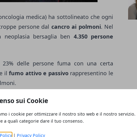
 oncologia medica) ha sottolineato che ogni
e troppe persone dal
cancro ai polmoni
. Nel
a neoplasia bersaglia ben
4.350 persone
il 23% delle persone fuma con una certa
e il
fumo attivo e passivo
rappresentino le
olmoni.
e persone colpite ogni anno dal tumore al
enso sui Cookie
eoplasia più frequente
ma i cittadini non
amo i cookie per ottimizzare il nostro sito web e il nostro servizio.
lle cause: 8 italiani su 10 non sanno che il
re a quali categorie dare il tuo consenso.
a
diffusa ignoranza che preoccupa
, visto
Policy
|
Privacy Policy