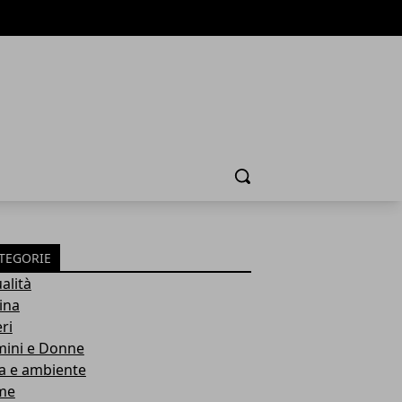
Cerca
TEGORIE
alità
ina
ri
ini e Donne
a e ambiente
me