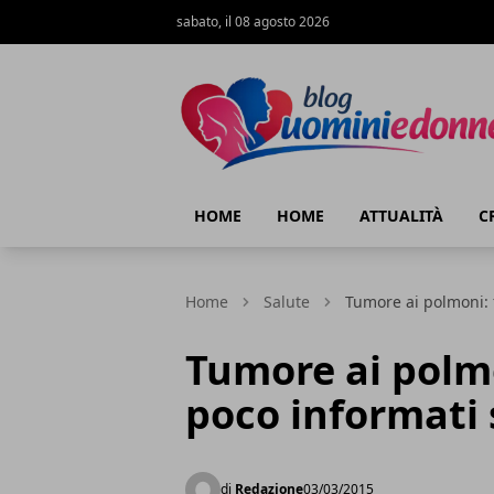
sabato, il 08 agosto 2026
Blog Uomini e Donne
HOME
HOME
ATTUALITÀ
C
Home
Salute
Tumore ai polmoni: f
Tumore ai polmo
poco informati s
di
Redazione
03/03/2015