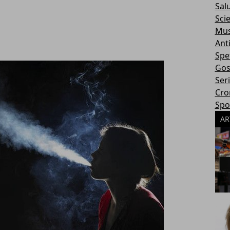
Sal
Sci
Mus
Ant
Spe
Gos
Ser
Cro
Spo
AR