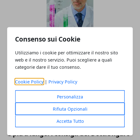
I prodotti da utilizzare per proteggersi
Consenso sui Cookie
da agenti chimici
Utilizziamo i cookie per ottimizzare il nostro sito
22/02/2023
web e il nostro servizio. Puoi scegliere a quali
categorie dare il tuo consenso.
Cookie Policy
|
Privacy Policy
Personalizza
Rifiuta Opzionali
Accetta Tutto
Mantenersi in salute per vivere meglio
e più a lungo: i consigli del Dott.Ongaro