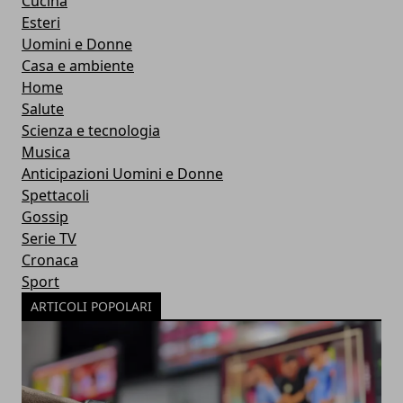
Cucina
Esteri
Uomini e Donne
Casa e ambiente
Home
Salute
Scienza e tecnologia
Musica
Anticipazioni Uomini e Donne
Spettacoli
Gossip
Serie TV
Cronaca
Sport
ARTICOLI POPOLARI