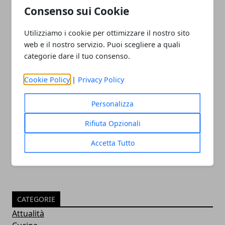
Consenso sui Cookie
Utilizziamo i cookie per ottimizzare il nostro sito
web e il nostro servizio. Puoi scegliere a quali
categorie dare il tuo consenso.
Cookie Policy
|
Privacy Policy
Olimpiadi 2016: vice console russo
Personalizza
uccide criminale
Rifiuta Opzionali
05/08/2016
Accetta Tutto
CATEGORIE
Attualità