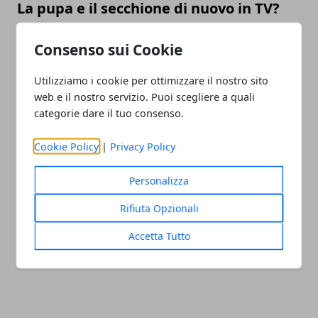
La pupa e il secchione di nuovo in TV?
Rumors e anticipazioni
Consenso sui Cookie
26/10/2018
Utilizziamo i cookie per ottimizzare il nostro sito
web e il nostro servizio. Puoi scegliere a quali
categorie dare il tuo consenso.
Cookie Policy
|
Privacy Policy
Personalizza
Amici 2018 Giorgia tra i professori? Ecco
Rifiuta Opzionali
la risposta della cantante
Accetta Tutto
09/10/2018