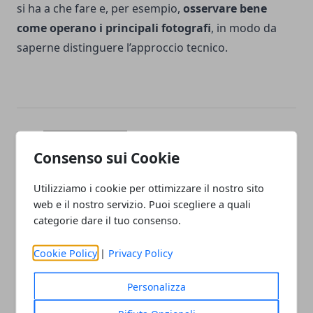
si ha a che fare e, per esempio,
osservare bene
come operano i principali fotografi
, in modo da
saperne distinguere l’approccio tecnico.
Facebook
Twitter
Whatsapp
Consenso sui Cookie
Utilizziamo i cookie per ottimizzare il nostro sito
web e il nostro servizio. Puoi scegliere a quali
Articolo Precedente
Articolo Successivo
categorie dare il tuo consenso.
Come acquistare orecchini
Profumare casa con gli oli
antichi?
essenziali: l’essenza
Cookie Policy
|
Privacy Policy
migliore per ogni stanza
Personalizza