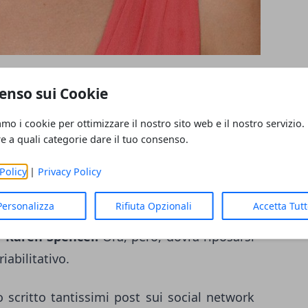
ey
, attrice che veste i panni di Caroline
enso sui Cookie
 una delle soap opera più apprezzate e viste
amo i cookie per ottimizzare il nostro sito web e il nostro servizio.
re a quali categorie dare il tuo consenso.
 ha riportato la
frattura delle gambe
dopo
Policy
|
Privacy Policy
 La 26enne stava passeggiando e, a un certo
Personalizza
Rifiuta Opzionali
Accetta Tut
n terribile incidente tra 2 auto. Linsey
i
Karen Spencer.
Ora, però, dovrà riposarsi
iabilitativo.
 scritto tantissimi post sui social network