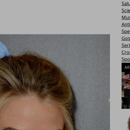
Sal
Sci
Mus
Ant
Spe
Gos
Ser
Cro
Spo
AR