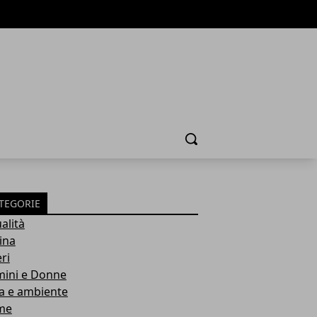
Cerca
TEGORIE
alità
ina
ri
ini e Donne
a e ambiente
me