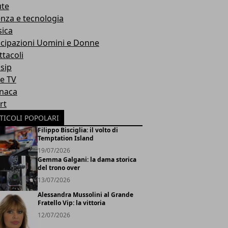
ute
enza e tecnologia
ica
icipazioni Uomini e Donne
ttacoli
sip
ie TV
naca
rt
TICOLI POPOLARI
Filippo Bisciglia: il volto di
Temptation Island
19/07/2026
Gemma Galgani: la dama storica
del trono over
13/07/2026
Alessandra Mussolini al Grande
Fratello Vip: la vittoria
12/07/2026