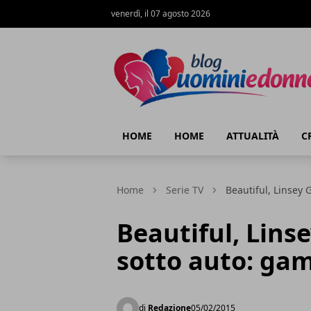
venerdì, il 07 agosto 2026
Blog Uomini e Donne
HOME
HOME
ATTUALITÀ
C
Home
Serie TV
Beautiful, Linsey 
Beautiful, Linse
sotto auto: gam
di
Redazione
05/02/2015