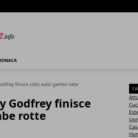
RONACA
Godfrey finisce sotto auto: gambe rotte
CA
Attu
y Godfrey finisce
Cuc
be rotte
Este
Uom
Cas
Ho