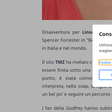
Disavventura per
Linsey Godfr
Cons
Spencer Forrester in "Beautiful",
Utilizzi
in Italia e nel mondo.
sceglie
Il sito
TMZ
ha rivelato che Linsey
Cookie 
essere finita sotto una vettura.
punto, è stata coinvolta in u
interpreta, nella soap, la figlia d
un bel po' e seguire un percorso r
I fan della Godfrey hanno subito